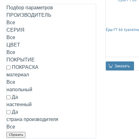
Подбор параметров
Серый
ПРОИЗВОДИТЕЛЬ
Золото
Все
Бронза
СЕРИЯ
Ёрш FT 66 туалетн
Медь
Все
Никель
ЦВЕТ
Сталь
Все
Прочее
ПОКРЫТИЕ
0
Заказать
ПОКРАСКА
материал
Все
напольный
Да
настенный
Да
страна производителя
Все