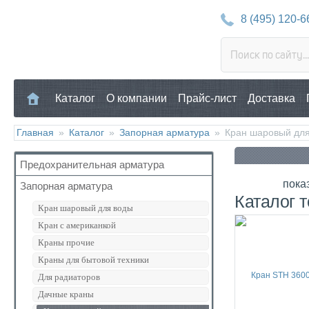
8 (495) 120-6
Каталог
О компании
Прайс-лист
Доставка
Главная
»
Каталог
»
Запорная арматура
»
Кран шаровый для
Предохранительная арматура
пока
Запорная арматура
Воздухоотводчик
Каталог 
Клапан предохранительный
Кран шаровый для воды
Манометр/Термометр
Кран с американкой
Обратный клапан
Краны прочие
Поплавковый клапан
Краны для бытовой техники
Регулятор давления
Для радиаторов
Кран Маевского
Дачные краны
Группы безопасности