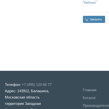
"бабочка"
0
Заказать
Телефон:
+7 (495) 120 66 77
Главная
Адрес: 143912, Балашиха,
Московская область
Каталог
территория Западная
Производители