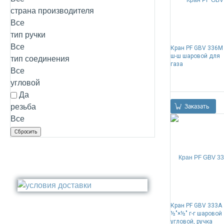
Стакан
страна производителя
Медь
Туалетный ёрш
Все
Никель
тип ручки
Сталь
Все
Кран PF GBV 336М
Прочее
ш-ш шаровой для
тип соединения
газа
Все
угловой
Да
0
резьба
Заказать
Все
Кран PF GBV 333A
½"×½" г-г шаровой
угловой, ручка