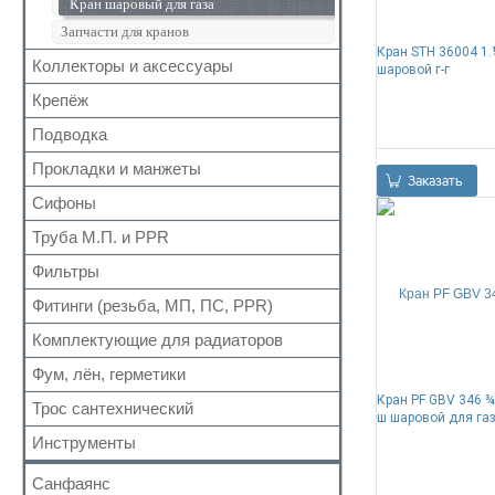
Кран шаровый для газа
Запчасти для кранов
Кран SТH 36004 1.
Коллекторы и аксессуары
шаровой г-г
Крепёж
Аксессуары для коллекторов
Коллекторные группы
Подводка
Для труб
Коллекторы
Для радиатора
Прокладки и манжеты
Газ
0
Заказать
Прочий
Газ сильфон
Сифоны
Прокладки
Вода
Для радиаторов
Труба М.П. и PPR
Выпуск
Вода сильфон
Сальники
Донный клапан
Фильтры
Металлопластиковая
Вода гигант
Манжеты для канализационных труб
Колено
Полипропиленовая
Фитинги (резьба, МП, ПС, PPR)
Для обратного клапана
к смесителю
Наборы
Сифон
Косой
к смесителю сильфон
Комплектующие для радиаторов
Резьбовые
Обвязка для ванн
Прямой
Медь
Для МП труб
Фум, лён, герметики
Наборы
Трапы
Самопромывной
Шланги для стиральных и посудомоечных
Для PPR труб
Кран PF GBV 346 ¾"
Комплектующие
Трубка
Трос сантехнический
машин
ФУМ
Другие
ш шаровой для га
Для полотенцесушителей
Краны Маевского
Гофра для сифона
Нить
Инструменты
Кронштейны
Лён
Санфаянс
Паста, Герметик, Клей