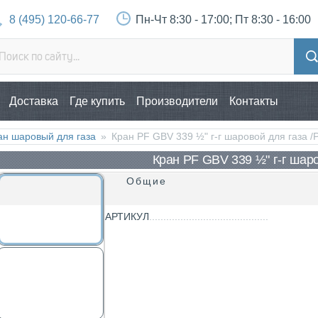
8 (495) 120-66-77
Пн-Чт 8:30 - 17:00; Пт 8:30 - 16:00
Доставка
Где купить
Производители
Контакты
ан шаровый для газа
»
Кран PF GBV 339 ½" г-г шаровой для газа
Кран PF GBV 339 ½" г-г шар
Общие
АРТИКУЛ