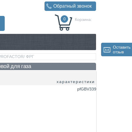
Обратный звонок
0
Корзина:
0
Р
Оставить
отзыв
 /PROFACTOR/ ФРГ
овой для газа
характеристики
pfGBV339