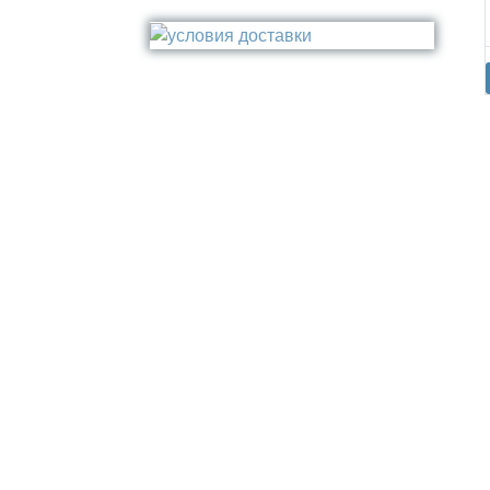
Стакан
Медь
Туалетный ёрш
Никель
Сталь
Прочее