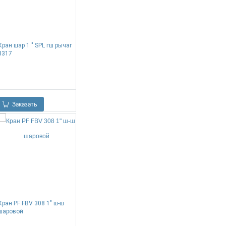
Кран шар 1 " SPL гш рычаг
3317
0.00
Р
Заказать
Кран PF FBV 308 1" ш-ш
шаровой