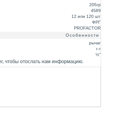
205гр
4589
12 или 120 шт.
ФРГ
PROFACTOR
Особенности
рычаг
г-г
½"
er, чтобы отослать нам информацию.