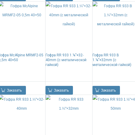
Гофра McAlpine MRMF2-05
Гофра RR 933 1.¼"×32-
Гофра RR 933 B
0,5m 40×50
40mm (с металической
1.¼"×32mm (с
гайкой)
металической гайкой)
0.00
Р
0.00
Р
0.00
Р
Заказать
Заказать
Заказать