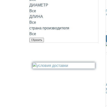
Стакан
ДИАМЕТР
Медь
Туалетный ёрш
Все
Никель
ДЛИНА
Сталь
Все
Прочее
страна производителя
Все