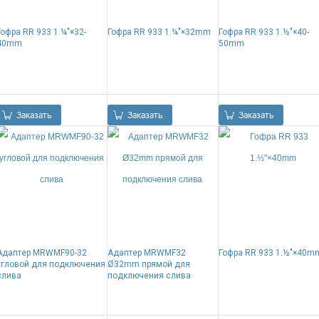
Гофра RR 933 1.¼"×32-
Гофра RR 933 1.¼"×32mm
Гофра RR 933 1.½"×40-
40mm
50mm
0.00
Р
0.00
Р
0.00
Р
Заказать
Заказать
Заказать
Адаптер MRWMF90-32
Адаптер MRWMF32
Гофра RR 933 1.½"×40m
угловой для подключения
Ø32mm прямой для
слива
подключения слива