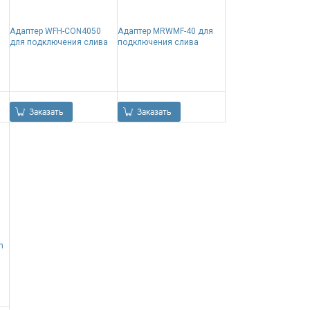
Адаптер WFH-CON4050
Адаптер MRWMF-40 для
для подключения слива
подключения слива
0.00
Р
0.00
Р
Заказать
Заказать
m