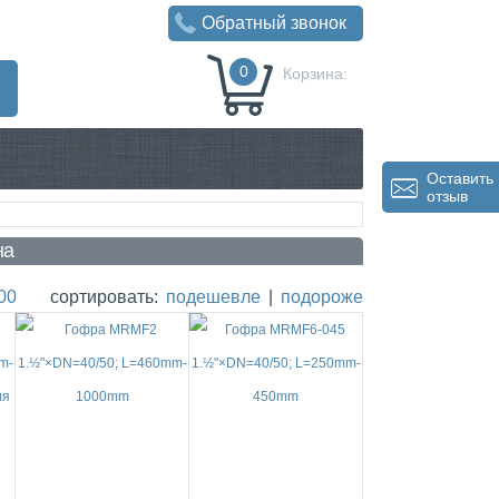
Обратный звонок
0
Корзина:
0
Р
Оставить
отзыв
на
00
сортировать:
подешевле
|
подороже