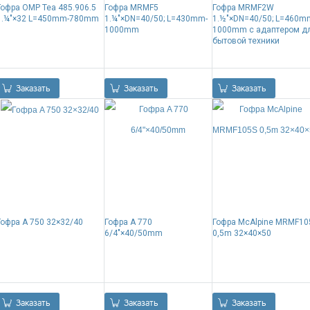
Гофра OMP Tea 485.906.5
Гофра MRMF5
Гофра MRMF2W
1.¼"×32 L=450mm-780mm
1.¼"×DN=40/50; L=430mm-
1.½"×DN=40/50; L=460m
1000mm
1000mm с адаптером д
бытовой техники
0.00
Р
0.00
Р
0.00
Р
Заказать
Заказать
Заказать
Гофра A 750 32×32/40
Гофра A 770
Гофра McAlpine MRMF10
6/4"×40/50mm
0,5m 32×40×50
0.00
Р
0.00
Р
0.00
Р
Заказать
Заказать
Заказать