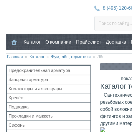
8 (495) 120-6
Каталог
О компании
Прайс-лист
Доставка
Главная
»
Каталог
»
Фум, лён, герметики
»
Лён
Предохранительная арматура
пока
Запорная арматура
Воздухоотводчик
Каталог 
Клапан предохранительный
Коллекторы и аксессуары
Кран шаровый для воды
Манометр/Термометр
Сантехнически
Кран с американкой
Крепёж
Аксессуары для коллекторов
Обратный клапан
резьбовых сое
Краны прочие
Коллекторные группы
Подводка
Для труб
собой волокни
Поплавковый клапан
Краны для бытовой техники
Коллекторы
Для радиатора
Прокладки и манжеты
фитингов и з
Газ
Регулятор давления
Для радиаторов
Прочий
другими матер
Газ сильфон
Кран Маевского
Сифоны
Прокладки
Дачные краны
Вода
Группы безопасности