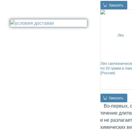
0
Заказать
Лён сантехническ
по 20 грамм в пак
(Россия)
0
Заказать
Во-первых, он
течение длите
и не разлагае
химических ве