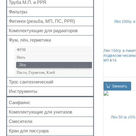
Для радиаторов
Кран шаровый для газа
Труба М.П. и PPR
Выпуск
Вода сильфон
Сальники
Запчасти для кранов
Донный клапан
Фильтры
Металлопластиковая
Вода гигант
Манжеты для канализационных труб
Колено
Полипропиленовая
Фитинги (резьба, МП, ПС, PPR)
Для обратного клапана
к смесителю
Наборы
Сифон
Косой
к смесителю сильфон
Комплектующие для радиаторов
Резьбовые
Обвязка для ванн
Прямой
Медь
Для МП труб
Фум, лён, герметики
Наборы
Трапы
Самопромывной
Шланги для стиральных и посудомоечных
Для PPR труб
Комплектующие
Трубка
машин
ФУМ
Лён 100гр. в пакет
Другие
Для полотенцесушителей
Краны Маевского
Гофра для сифона
подвесом чесаны
Нить
№14-16
Кронштейны
Лён
Паста, Герметик, Клей
Трос сантехнический
0
Заказать
Инструменты
Санфаянс
Комплектующие для унитазов
Унитазы
Биде
Смесители
Арматура бачка (комплект)
Раковины
Сливная колонка
Кран для писсуара
Кран монокомандный