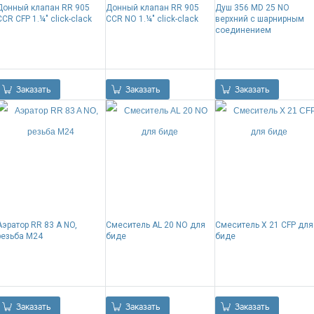
Донный клапан RR 905
Донный клапан RR 905
Душ 356 MD 25 NO
CCR CFP 1.¼" click-clack
CCR NO 1.¼" click-clack
верхний с шарнирным
соединением
0.00
Р
0.00
Р
0.00
Р
Заказать
Заказать
Заказать
Аэратор RR 83 A NO,
Смеситель AL 20 NO для
Смеситель X 21 CFP для
резьба M24
биде
биде
0.00
Р
0.00
Р
0.00
Р
Заказать
Заказать
Заказать