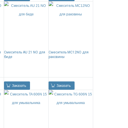
я
Смеситель AU 21 NO для
Смеситель MC12NO для
биде
раковины
0.00
Р
0.00
Р
Заказать
Заказать