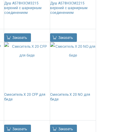
Душ A578H3CM3215
Душ A578H3CM2215
верхний с шарнирным
верхний с шарнирным
соединением
соединением
0.00
Р
0.00
Р
Заказать
Заказать
Смеситель X 20 CFP для
Смеситель X 20 NO для
биде
биде
0.00
Р
0.00
Р
Заказать
Заказать