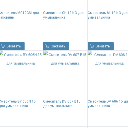
Смеситель MC12GM для
Смеситель CH 12 NO для
Смеситель AL 12 NO дл
раковины
умывальника
умывальника
0.00
Р
0.00
Р
0.00
Р
Заказать
Заказать
Заказать
Смеситель BY 606N 15
Смеситель DV 607 B15
Смеситель DV 606 15 д
для умывальника
для умывальника
умывальника