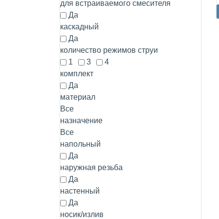
для встраиваемого смесителя
Да
каскадный
Да
количество режимов струи
1
3
4
комплект
Да
материал
Все
назначение
Все
напольный
Да
наружная резьба
Да
настенный
Да
носик/излив