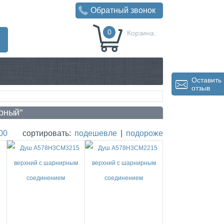
Обратный звонок
0
Корзина:
0
Р
Оставить
отзыв
ёрный"
00
сортировать:
подешевле
|
подороже