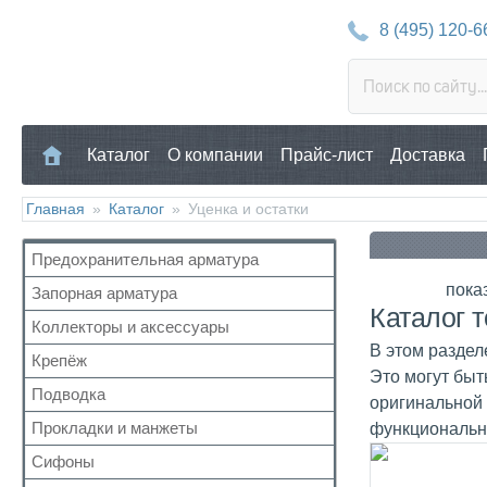
8 (495) 120-6
Каталог
О компании
Прайс-лист
Доставка
Главная
»
Каталог
»
Уценка и остатки
Предохранительная арматура
пока
Запорная арматура
Воздухоотводчик
Каталог 
Клапан предохранительный
Коллекторы и аксессуары
Кран шаровый для воды
Манометр/Термометр
В этом раздел
Кран с американкой
Крепёж
Аксессуары для коллекторов
Обратный клапан
Это могут быт
Краны прочие
Коллекторные группы
Подводка
Для труб
оригинальной 
Поплавковый клапан
Краны для бытовой техники
Коллекторы
Для радиатора
Прокладки и манжеты
функционально
Газ
Регулятор давления
Для радиаторов
Прочий
Газ сильфон
Кран Маевского
Сифоны
Прокладки
Дачные краны
Вода
Группы безопасности