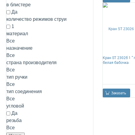
в блистере
Да
количество режимов струи
1
материал
Все
назначение
Все
Кран ST 2302б 1 " г
страна производителя
белая бабочка
Все
тип ручки
Все
тип соединения
0
Заказать
Все
угловой
Да
резьба
Все