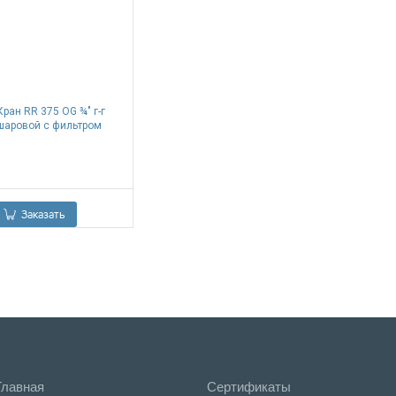
Кран RR 375 OG ¾" г-г
шаровой с фильтром
0.00
Р
Заказать
Главная
Сертификаты