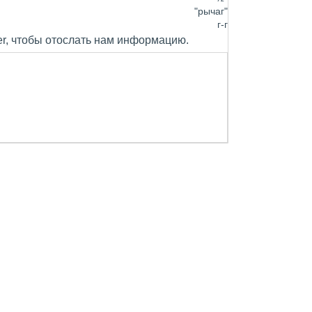
"рычаг"
г-г
er, чтобы отослать нам информацию.