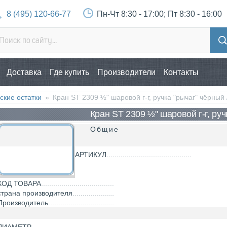
8 (495) 120-66-77
Пн-Чт 8:30 - 17:00; Пт 8:30 - 16:00
Доставка
Где купить
Производители
Контакты
ские остатки
»
Кран ST 2309 ½" шаровой г-г, ручка "рычаг" чёрны
Кран ST 2309 ½" шаровой г-г, руч
Общие
АРТИКУЛ
КОД ТОВАРА
страна производителя
Производитель