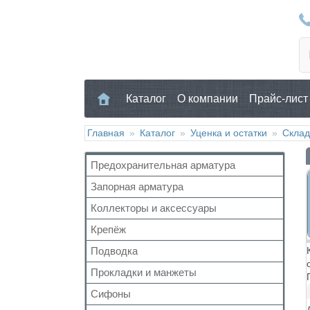
Каталог
О компании
Прайс-лист
Главная
»
Каталог
»
Уценка и остатки
»
Склад
Предохранительная арматура
Запорная арматура
Воздухоотводчик
Клапан предохранительный
Коллекторы и аксессуары
Кран шаровый для воды
Манометр/Термометр
Кран с американкой
Крепёж
Аксессуары для коллекторов
Обратный клапан
Краны прочие
Коллекторные группы
Подводка
Для труб
Поплавковый клапан
Краны для бытовой техники
Коллекторы
Для радиатора
Прокладки и манжеты
Газ
Регулятор давления
Для радиаторов
Прочий
Газ сильфон
Кран Маевского
Сифоны
Прокладки
Дачные краны
Вода
Группы безопасности