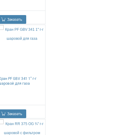
0.00
Р
Заказать
Кран PF GBV 341 1" г-г
шаровой для газа
0.00
Р
Заказать