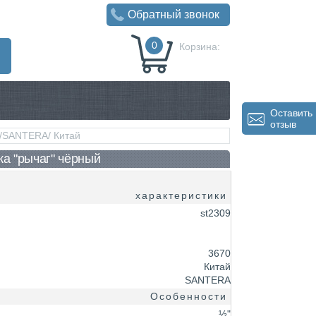
Обратный звонок
0
Корзина:
0
Р
Оставить
отзыв
й /SANTERA/ Китай
ка "рычаг" чёрный
характеристики
st2309
3670
Китай
SANTERA
Особенности
½"