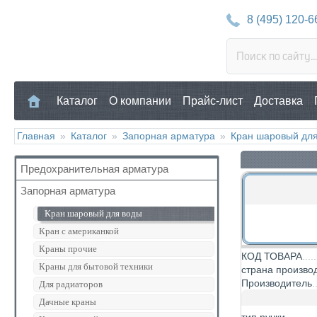
8 (495) 120-6
Каталог
О компании
Прайс-лист
Доставка
Главная
»
Каталог
»
Запорная арматура
»
Кран шаровый дл
Предохранительная арматура
Запорная арматура
Воздухоотводчик
Клапан предохранительный
Кран шаровый для воды
Манометр/Термометр
Кран с американкой
Обратный клапан
Краны прочие
КОД ТОВАРА
Поплавковый клапан
Краны для бытовой техники
страна произво
Регулятор давления
Производитель
Для радиаторов
Кран Маевского
Дачные краны
Группы безопасности