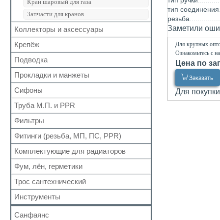
тип ручки
Кран шаровый для газа
тип соединения
Запчасти для кранов
резьба
Заметили ошиб
Коллекторы и аксессуары
Крепёж
Для крупных опто
Аксессуары для коллекторов
Ознакомьтесь с н
Коллекторные группы
Подводка
Для труб
Цена по за
Коллекторы
Для радиатора
Прокладки и манжеты
Газ
Заказать
Прочий
Газ сильфон
Сифоны
Прокладки
Для покупки
Вода
Для радиаторов
Труба М.П. и PPR
Выпуск
Вода сильфон
Сальники
Донный клапан
Фильтры
Металлопластиковая
Вода гигант
Манжеты для канализационных труб
Колено
Полипропиленовая
Фитинги (резьба, МП, ПС, PPR)
Для обратного клапана
к смесителю
Наборы
Сифон
Косой
к смесителю сильфон
Комплектующие для радиаторов
Резьбовые
Обвязка для ванн
Прямой
Медь
Для МП труб
Фум, лён, герметики
Наборы
Трапы
Самопромывной
Шланги для стиральных и посудомоечных
Для PPR труб
Комплектующие
Трубка
Трос сантехнический
машин
ФУМ
Другие
Для полотенцесушителей
Краны Маевского
Гофра для сифона
Нить
Инструменты
Кронштейны
Лён
Санфаянс
Паста, Герметик, Клей