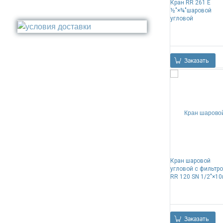
Кран RR 261 E
Поручень
Бронза
½"×¾"шаровой
Стакан
угловой
Медь
Туалетный ёрш
Никель
Сталь
Прочее
Заказать
Кран шаровой
угловой с фильтр
RR 120 SN 1/2"×10
Заказать