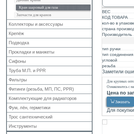
Группы безопасности
Кран шаровый для газа
ВЕС
Запчасти для кранов
КОД ТОВАРА
кол-во в упаков
Коллекторы и аксессуары
страна произво
Крепёж
Аксессуары для коллекторов
Производитель
Коллекторные группы
Подводка
Для труб
Коллекторы
тип ручки
Для радиатора
Прокладки и манжеты
Газ
тип соединения
Прочий
Газ сильфон
угловой
Сифоны
Прокладки
резьба
Вода
Для радиаторов
Труба М.П. и PPR
Выпуск
Заметили ошиб
Вода сильфон
Сальники
Донный клапан
Фильтры
Металлопластиковая
Для крупных опто
Вода гигант
Манжеты для канализационных труб
Колено
Ознакомьтесь с н
Полипропиленовая
Фитинги (резьба, МП, ПС, PPR)
Для обратного клапана
к смесителю
Наборы
Цена по за
Сифон
Косой
к смесителю сильфон
Комплектующие для радиаторов
Резьбовые
Обвязка для ванн
Заказать
Прямой
Медь
Для МП труб
Фум, лён, герметики
Наборы
Трапы
Для покупки
Самопромывной
Шланги для стиральных и посудомоечных
Для PPR труб
Комплектующие
Трубка
Трос сантехнический
машин
ФУМ
Другие
Для полотенцесушителей
Краны Маевского
Гофра для сифона
Нить
Инструменты
Кронштейны
Лён