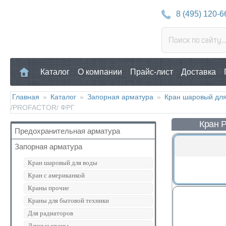
8 (495) 120-6
Каталог
О компании
Прайс-лист
Доставка
Главная
»
Каталог
»
Запорная арматура
»
Кран шаровый для
/PROFACTOR/ ФРГ
Кран P
Предохранительная арматура
Запорная арматура
Воздухоотводчик
Клапан предохранительный
Кран шаровый для воды
Манометр/Термометр
Кран с американкой
Обратный клапан
Краны прочие
Поплавковый клапан
Краны для бытовой техники
Регулятор давления
Для радиаторов
Кран Маевского
Дачные краны