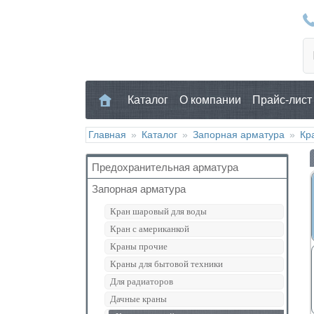
Каталог
О компании
Прайс-лист
Главная
»
Каталог
»
Запорная арматура
»
Кр
Предохранительная арматура
Запорная арматура
Воздухоотводчик
Клапан предохранительный
Кран шаровый для воды
Манометр/Термометр
Кран с американкой
Обратный клапан
Краны прочие
Поплавковый клапан
Краны для бытовой техники
Регулятор давления
Для радиаторов
Кран Маевского
Дачные краны
Группы безопасности