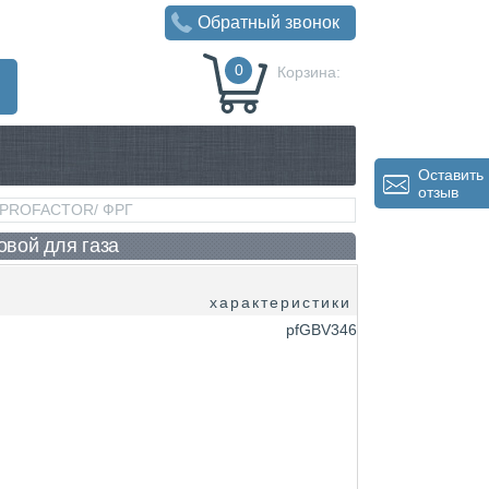
Обратный звонок
0
Корзина:
0
Р
Оставить
отзыв
а /PROFACTOR/ ФРГ
овой для газа
характеристики
pfGBV346