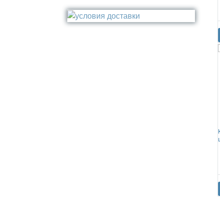
Стакан
Медь
Туалетный ёрш
Никель
Сталь
Прочее