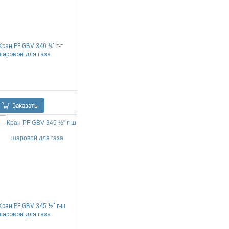
Кран PF GBV 340 ¾" г-г
шаровой для газа
0.00
Р
Заказать
Кран PF GBV 345 ½" г-ш
шаровой для газа