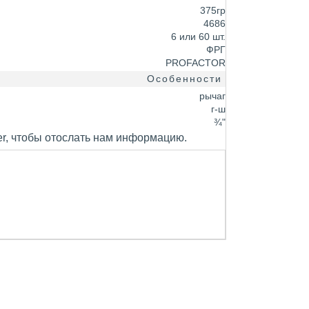
375гр
4686
6 или 60 шт.
ФРГ
PROFACTOR
Особенности
рычаг
г-ш
¾"
er, чтобы отослать нам информацию.