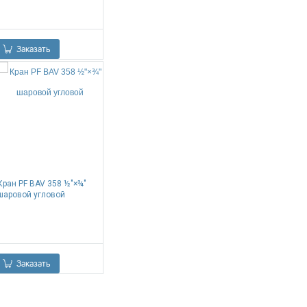
0.00
Р
Заказать
Кран PF BAV 358 ½"×¾"
шаровой угловой
0.00
Р
Заказать