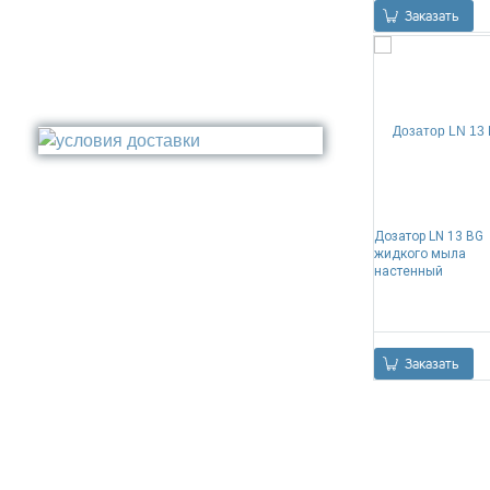
Заказать
Белый
Серый
Золото
Бронза
Медь
Никель
Сталь
Прочее
Дозатор LN 13 BG
жидкого мыла
настенный
Заказать