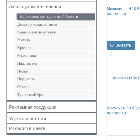
Дивертор
Система инсталяции
Аксессуары для ванной
Душевая головка
Для ванны
Мыльница LN 10 
Картриджи
Сиденье для унитаза
настенная
Душевая лейка
Для кухни
Держатель для туалетной бумаги
Кран-буксы
Душевая лейка с подсветкой
Для умывальника
Дозатор жидкого мыла
Кронштейн
Душевая стойка
Для биде
Карниз для полотенец
Маховики
Отвод для душа
Душевой гарнитур
Кольцо
Отвод
Заказать
Стойка для стационарного душа
Смесительный узел BUILT-IN-BOX
Крючок
Ручки
Форсунка для душевой кабины
Мыльница
Шланг для душа
Накопитель
Эксцентрик
Полка
Крепление
Поручень
Стакан
Туалетный ёрш
Рекламная продукция
Крючок LN 50 BG 
полотенец
Уценка и остатки
Изделия в цвете
Складские остатки
Уценённый товар
Чёрный