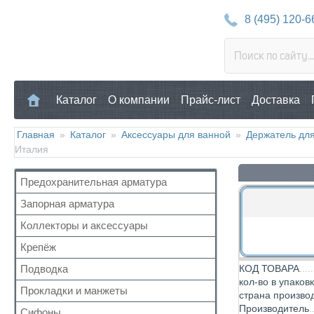
8 (495) 120-6
Каталог
О компании
Прайс-лист
Доставка
Главная
»
Каталог
»
Аксессуары для ванной
»
Держатель для
Италия
Предохранительная арматура
Запорная арматура
Воздухоотводчик
Клапан предохранительный
Коллекторы и аксессуары
Кран шаровый для воды
Манометр/Термометр
Кран с американкой
Крепёж
Аксессуары для коллекторов
Обратный клапан
Краны прочие
Коллекторные группы
Подводка
КОД ТОВАРА
Для труб
Поплавковый клапан
Краны для бытовой техники
кол-во в упаков
Коллекторы
Для радиатора
Прокладки и манжеты
Газ
Регулятор давления
страна произво
Для радиаторов
Прочий
Производитель
Газ сильфон
Кран Маевского
Сифоны
Прокладки
Дачные краны