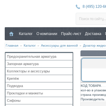
8 (495) 120-6
Каталог
О компании
Прайс-лист
Доставка
Главная
»
Каталог
»
Аксессуары для ванной
»
Дозатор жидко
Предохранительная арматура
Запорная арматура
Воздухоотводчик
Клапан предохранительный
Коллекторы и аксессуары
Кран шаровый для воды
Манометр/Термометр
Кран с американкой
Крепёж
Аксессуары для коллекторов
Обратный клапан
Краны прочие
Коллекторные группы
Подводка
КОД ТОВАРА
Для труб
Поплавковый клапан
Краны для бытовой техники
кол-во в упаков
Коллекторы
Для радиатора
Прокладки и манжеты
Газ
Регулятор давления
страна произво
Для радиаторов
Прочий
Производитель
Газ сильфон
Кран Маевского
Сифоны
Прокладки
Дачные краны
Вода
Группы безопасности