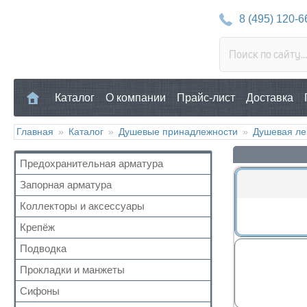
8 (495) 120-6
Каталог
О компании
Прайс-лист
Доставка
Главная
»
Каталог
»
Душевые принадлежности
»
Душевая ле
Предохранительная арматура
Запорная арматура
Воздухоотводчик
Клапан предохранительный
Коллекторы и аксессуары
Кран шаровый для воды
Манометр/Термометр
Кран с американкой
Крепёж
Аксессуары для коллекторов
Обратный клапан
Краны прочие
Коллекторные группы
Подводка
Для труб
Поплавковый клапан
Краны для бытовой техники
Коллекторы
Для радиатора
Прокладки и манжеты
Газ
Регулятор давления
Для радиаторов
Прочий
Газ сильфон
Кран Маевского
Сифоны
Прокладки
Дачные краны
Вода
Группы безопасности