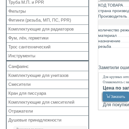
Для радиаторов
Кран шаровый для газа
Труба М.П. и PPR
Выпуск
КОД ТОВАРА
Вода сильфон
Сальники
Запчасти для кранов
Донный клапан
страна произво
Фильтры
Металлопластиковая
Вода гигант
Манжеты для канализационных труб
Производитель
Колено
Полипропиленовая
Фитинги (резьба, МП, ПС, PPR)
Для обратного клапана
к смесителю
Наборы
Сифон
Косой
к смесителю сильфон
Комплектующие для радиаторов
Резьбовые
количество реж
Обвязка для ванн
Прямой
Медь
материал
Для МП труб
Фум, лён, герметики
Наборы
Трапы
назначение
Самопромывной
Шланги для стиральных и посудомоечных
Для PPR труб
Комплектующие
Трубка
резьба
Трос сантехнический
машин
ФУМ
Другие
Для полотенцесушителей
Краны Маевского
Гофра для сифона
Нить
Инструменты
Кронштейны
Лён
Санфаянс
Заметили ошиб
Паста, Герметик, Клей
Комплектующие для унитазов
Унитазы
Для крупных опто
Ознакомьтесь с н
Биде
Смесители
Арматура бачка (комплект)
Цена по за
Раковины
Сливная колонка
Кран для писсуара
Кран монокомандный
Заказать
Кран для писсуара
Гигиенические комплекты
Комплектующие для смесителей
Для покупки
Клапан бачка унитаза
Кран с таймером
Отражатели
Аэратор
Фановые трубы и манжеты
Термостатические
Гусак (излив)
Душевые принадлежности
Крепеж
Смеситель сенсорный
Дивертор
Система инсталяции