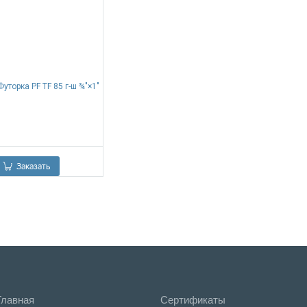
Футорка PF TF 85 г-ш ¾"×1"
0.00
Р
Заказать
Главная
Сертификаты