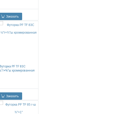
0.00
Р
Заказать
Футорка PF TF 83C
½"г×¾"ш хромированная
0.00
Р
Заказать