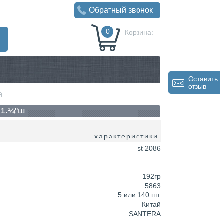
Обратный звонок
0
Корзина:
0
Р
Оставить
отзыв
й
×1.¼"ш
характеристики
st 2086
192гр
5863
5 или 140 шт.
Китай
SANTERA