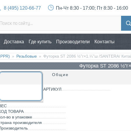
8 (495) 120-66-77
Пн-Чт 8:30 - 17:00; Пт 8:30 - 16:00
Доставка
Где купить
Производители
Контакты
 PPR)
»
Резьбовые
»
Футорка ST 2086 ½"г×1.¼"ш /SANTERA/ Кита
Футорка ST 2086 ½"г
Общие
АРТИКУЛ
ВЕС
КОД ТОВАРА
кол-во в упаковке
страна производителя
Производитель