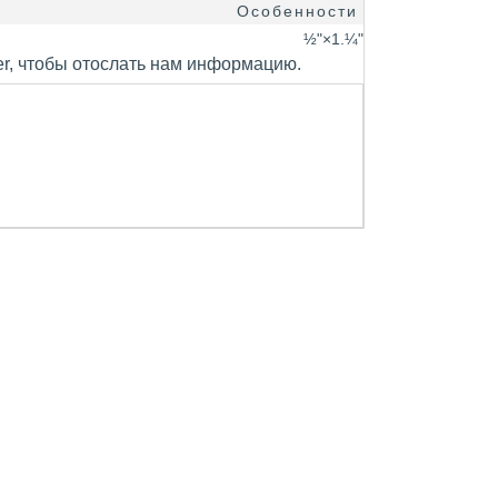
Особенности
½"×1.¼"
er, чтобы отослать нам информацию.