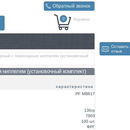
Обратный звонок
0
Корзина:
0
Р
Оставить
отзыв
орный с переходным ниппелем (установочный
 ниппелем (установочный комплект)
характеристики
PF MB817
136гр
7869
100 шт.
ФРГ