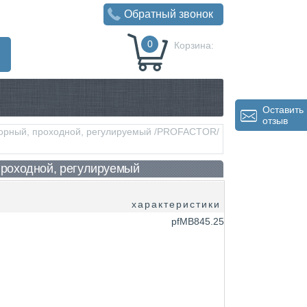
Обратный звонок
0
Корзина:
0
Р
Оставить
отзыв
торный, проходной, регулируемый /PROFACTOR/
проходной, регулируемый
характеристики
pfMB845.25