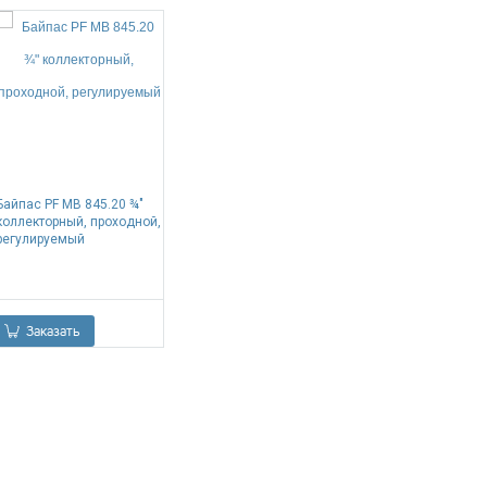
Байпас PF MB 845.20 ¾"
коллекторный, проходной,
регулируемый
0.00
Р
Заказать