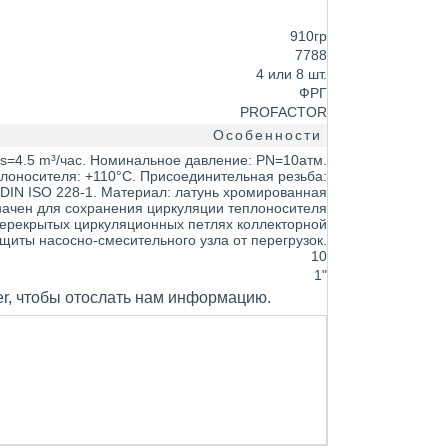
910гр
7788
4 или 8 шт.
ФРГ
PROFACTOR
Особенности
s=4.5 m³/час. Номинальное давление: PN=10атм.
лоносителя: +110°C. Присоединительная резьба:
DIN ISO 228-1. Материал: латунь хромированная
ачен для сохранения циркуляции теплоносителя
перекрытых циркуляционных петлях коллекторной
ащиты насосно-смесительного узла от перегрузок.
10
1"
er, чтобы отослать нам информацию.