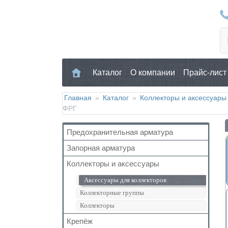
Каталог
О компании
Прайс-лист
Главная
»
Каталог
»
Коллекторы и аксессуары
ФРГ
Предохранительная арматура
Запорная арматура
Воздухоотводчик
Клапан предохранительный
Коллекторы и аксессуары
Кран шаровый для воды
Манометр/Термометр
Кран с американкой
Аксессуары для коллекторов
Обратный клапан
Краны прочие
Коллекторные группы
Поплавковый клапан
Краны для бытовой техники
Коллекторы
Регулятор давления
Для радиаторов
Крепёж
Кран Маевского
Дачные краны