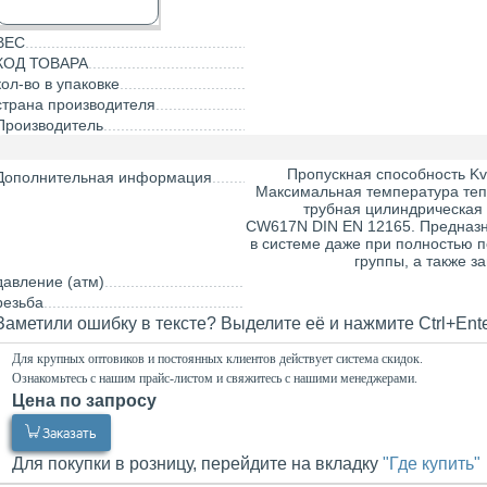
ВЕС
КОД ТОВАРА
кол-во в упаковке
страна производителя
Производитель
Пропускная способность Kv
Дополнительная информация
Максимальная температура теп
трубная цилиндрическая 
CW617N DIN EN 12165. Предназн
в системе даже при полностью 
группы, а также з
давление (атм)
резьба
Заметили ошибку в тексте? Выделите её и нажмите Ctrl+Ent
Для крупных оптовиков и постоянных клиентов действует система скидок.
Ознакомьтесь с нашим прайс-листом и свяжитесь с нашими менеджерами.
Цена по запросу
0.00
Р
Заказать
Для покупки в розницу, перейдите на вкладку
"Где купить"