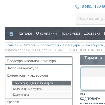
8 (495) 120-6
Каталог
О компании
Прайс-лист
Доставка
Главная
»
Каталог
»
Коллекторы и аксессуары
»
Аксессуары 
тёплого пола 5А, 230В, t от +15°C до +90°С /PROFACTOR/ ФРГ
Термостат 
Предохранительная арматура
Запорная арматура
Воздухоотводчик
Клапан предохранительный
Коллекторы и аксессуары
Кран шаровый для воды
Манометр/Термометр
Кран с американкой
Аксессуары для коллекторов
Обратный клапан
Краны прочие
Коллекторные группы
Поплавковый клапан
Краны для бытовой техники
ВЕС
Коллекторы
Регулятор давления
КОД ТОВАРА
Для радиаторов
Крепёж
кол-во в упаков
Кран Маевского
Дачные краны