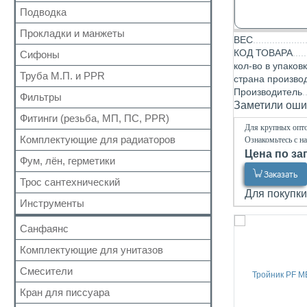
Подводка
Группы безопасности
Для труб
Кран шаровый для газа
Для радиатора
Прокладки и манжеты
Запчасти для кранов
Газ
ВЕС
Прочий
Газ сильфон
КОД ТОВАРА
Сифоны
Прокладки
кол-во в упаков
Вода
Для радиаторов
Труба М.П. и PPR
Выпуск
страна произво
Вода сильфон
Сальники
Производитель
Донный клапан
Фильтры
Металлопластиковая
Вода гигант
Заметили ошиб
Манжеты для канализационных труб
Колено
Полипропиленовая
Фитинги (резьба, МП, ПС, PPR)
Для обратного клапана
к смесителю
Наборы
Сифон
Для крупных опто
Косой
к смесителю сильфон
Комплектующие для радиаторов
Резьбовые
Ознакомьтесь с н
Обвязка для ванн
Прямой
Цена по за
Медь
Для МП труб
Фум, лён, герметики
Наборы
Трапы
Самопромывной
Шланги для стиральных и посудомоечных
Для PPR труб
Заказать
Комплектующие
Трубка
Трос сантехнический
машин
ФУМ
Другие
Для полотенцесушителей
Для покупки
Краны Маевского
Гофра для сифона
Нить
Инструменты
Кронштейны
Лён
Санфаянс
Паста, Герметик, Клей
Комплектующие для унитазов
Унитазы
Биде
Смесители
Арматура бачка (комплект)
Раковины
Сливная колонка
Кран для писсуара
Кран монокомандный
Кран для писсуара