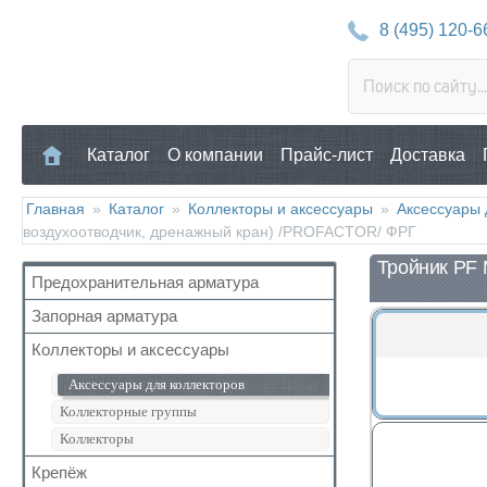
8 (495) 120-6
Каталог
О компании
Прайс-лист
Доставка
Главная
»
Каталог
»
Коллекторы и аксессуары
»
Аксессуары 
воздухоотводчик, дренажный кран) /PROFACTOR/ ФРГ
Тройник PF 
Предохранительная арматура
Запорная арматура
Воздухоотводчик
Клапан предохранительный
Коллекторы и аксессуары
Кран шаровый для воды
Манометр/Термометр
Кран с американкой
Аксессуары для коллекторов
Обратный клапан
Краны прочие
Коллекторные группы
Поплавковый клапан
Краны для бытовой техники
Коллекторы
Регулятор давления
Для радиаторов
Крепёж
Кран Маевского
Дачные краны