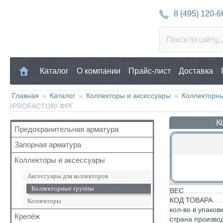
8 (495) 120-6
Каталог
О компании
Прайс-лист
Доставка
Главная
»
Каталог
»
Коллекторы и аксессуары
»
Коллекторн
/PROFACTOR/ ФРГ
К
Предохранительная арматура
Запорная арматура
Воздухоотводчик
Клапан предохранительный
Коллекторы и аксессуары
Кран шаровый для воды
Манометр/Термометр
Кран с американкой
Аксессуары для коллекторов
Обратный клапан
Краны прочие
Коллекторные группы
ВЕС
Поплавковый клапан
Краны для бытовой техники
КОД ТОВАРА
Коллекторы
Регулятор давления
кол-во в упаков
Для радиаторов
Крепёж
страна произво
Кран Маевского
Дачные краны