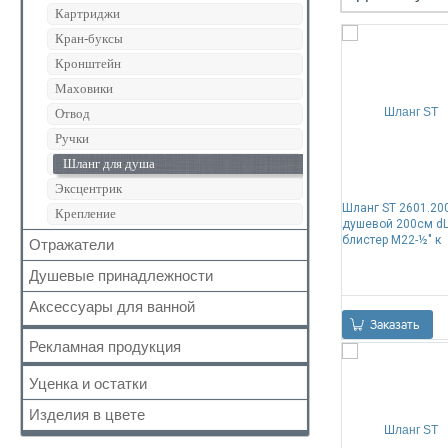
Для ванны
Картриджи
Сиденье для унитаза
Для кухни
Кран-буксы
Для умывальника
Кронштейн
Для биде
Маховики
Душевой гарнитур
Отвод
Смесительный узел BUILT-IN-BOX
Ручки
Шланг для душа
Эксцентрик
Шланг ST 2601.20
Крепление
душевой 200см d
блистер М22-½" к
Отражатели
Душевые принадлежности
Аксессуары для ванной
Душевая головка
Заказать
Душевая лейка
Держатель для туалетной бумаги
Рекламная продукция
Душевая лейка с подсветкой
Дозатор жидкого мыла
Уценка и остатки
Душевая стойка
Карниз для полотенец
Отвод для душа
Изделия в цвете
Кольцо
Складские остатки
Стойка для стационарного душа
Крючок
Уценённый товар
Чёрный