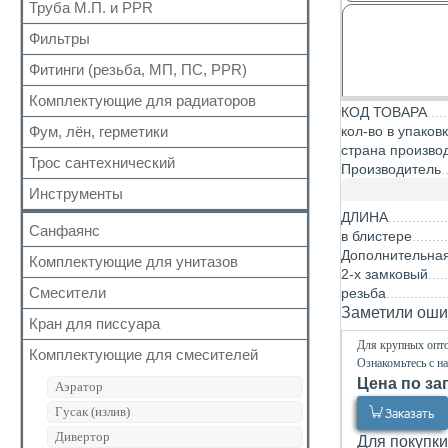
Для радиаторов
Кран шаровый для газа
Труба М.П. и PPR
Выпуск
Вода сильфон
Сальники
Запчасти для кранов
Донный клапан
Фильтры
Металлопластиковая
Вода гигант
Манжеты для канализационных труб
Колено
Полипропиленовая
Фитинги (резьба, МП, ПС, PPR)
Для обратного клапана
к смесителю
Наборы
Сифон
Косой
к смесителю сильфон
Комплектующие для радиаторов
Резьбовые
Обвязка для ванн
КОД ТОВАРА
Прямой
Медь
Для МП труб
Фум, лён, герметики
кол-во в упаков
Наборы
Трапы
Самопромывной
Шланги для стиральных и посудомоечных
страна произво
Для PPR труб
Комплектующие
Трубка
Трос сантехнический
машин
ФУМ
Производитель
Другие
Для полотенцесушителей
Краны Маевского
Гофра для сифона
Нить
Инструменты
Кронштейны
Лён
ДЛИНА
Санфаянс
в блистере
Паста, Герметик, Клей
Дополнительна
Комплектующие для унитазов
Унитазы
2-х замковый
Биде
Смесители
резьба
Арматура бачка (комплект)
Заметили ошиб
Раковины
Сливная колонка
Кран для писсуара
Кран монокомандный
Кран для писсуара
Для крупных опто
Гигиенические комплекты
Комплектующие для смесителей
Ознакомьтесь с н
Клапан бачка унитаза
Кран с таймером
Цена по за
Аэратор
Фановые трубы и манжеты
Термостатические
Гусак (излив)
Заказать
Крепеж
Смеситель сенсорный
Дивертор
Для покупки
Система инсталяции