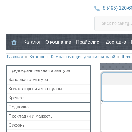
8 (495) 120-6
Каталог
О компании
Прайс-лист
Доставка
Главная
»
Каталог
»
Комплектующие для смесителей
»
Шлан
Предохранительная арматура
Запорная арматура
Воздухоотводчик
Клапан предохранительный
Коллекторы и аксессуары
Кран шаровый для воды
Манометр/Термометр
Кран с американкой
Крепёж
Аксессуары для коллекторов
Обратный клапан
Краны прочие
Коллекторные группы
Подводка
Для труб
Поплавковый клапан
Краны для бытовой техники
Коллекторы
Для радиатора
Прокладки и манжеты
Газ
Регулятор давления
Для радиаторов
Прочий
Газ сильфон
Кран Маевского
Сифоны
Прокладки
Дачные краны
Вода
Группы безопасности