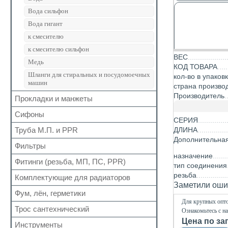
Кран шаровый для газа
Вода сильфон
Запчасти для кранов
Вода гигант
к смесителю
к смесителю сильфон
ВЕС
Медь
КОД ТОВАРА
Шланги для стиральных и посудомоечных
кол-во в упаков
машин
страна произво
Производитель
Прокладки и манжеты
Сифоны
Прокладки
СЕРИЯ
Для радиаторов
Труба М.П. и PPR
ДЛИНА
Выпуск
Дополнительна
Сальники
Донный клапан
Фильтры
Металлопластиковая
Манжеты для канализационных труб
назначение
Колено
Полипропиленовая
Фитинги (резьба, МП, ПС, PPR)
Для обратного клапана
тип соединения
Наборы
Сифон
Косой
резьба
Комплектующие для радиаторов
Резьбовые
Обвязка для ванн
Заметили ошиб
Прямой
Для МП труб
Фум, лён, герметики
Наборы
Трапы
Самопромывной
Для крупных опто
Для PPR труб
Комплектующие
Трубка
Трос сантехнический
ФУМ
Ознакомьтесь с н
Другие
Для полотенцесушителей
Краны Маевского
Гофра для сифона
Цена по за
Нить
Инструменты