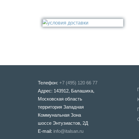
Полка
Крепление
Золото
Поручень
Бронза
Стакан
Медь
Туалетный ёрш
Никель
Сталь
Прочее
Телефон:
+7 (495) 120 66 77
Адрес: 143912, Балашиха,
Московская область
территория Западная
Коммунальная Зона
шоссе Энтузиастов, 2Д
E-mail:
info@italsan.ru