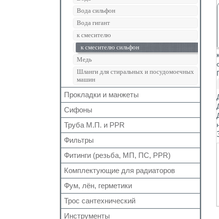
Кран шаровый для газа
Вода сильфон
Запчасти для кранов
Вода гигант
к смесителю
к смесителю сильфон
Медь
Шланги для стиральных и посудомоечных
машин
Прокладки и манжеты
Сифоны
Прокладки
Для радиаторов
Труба М.П. и PPR
Выпуск
Сальники
Донный клапан
Фильтры
Металлопластиковая
Манжеты для канализационных труб
Колено
Полипропиленовая
Фитинги (резьба, МП, ПС, PPR)
Для обратного клапана
Наборы
Сифон
Косой
Комплектующие для радиаторов
Резьбовые
Обвязка для ванн
Прямой
Для МП труб
Фум, лён, герметики
Наборы
Трапы
Самопромывной
Для PPR труб
Комплектующие
Трубка
Трос сантехнический
ФУМ
Другие
Для полотенцесушителей
Краны Маевского
Гофра для сифона
Нить
Инструменты