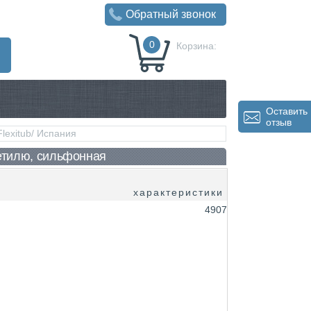
Обратный звонок
0
Корзина:
0
Р
Оставить
отзыв
lexitub/ Испания
сетилю, сильфонная
характеристики
4907