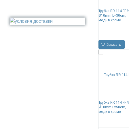
Полка
Крепление
Золото
Поручень
Трубка RR 114 FF 
Бронза
Ø10mm L=30cm,
Стакан
Медь
медь в хроме
Туалетный ёрш
Никель
Сталь
Прочее
Заказать
Трубка RR 114 FF 
Ø10mm L=50cm,
медь в хроме