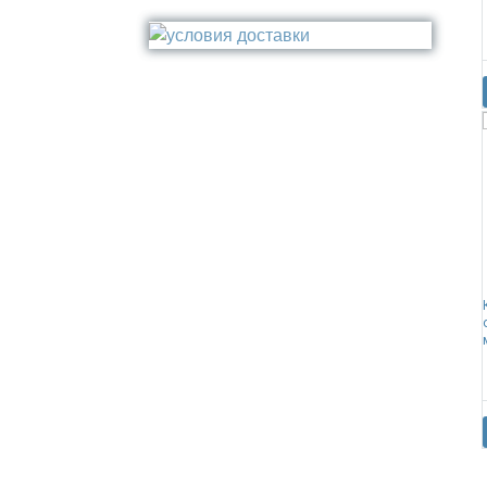
Стакан
Медь
Туалетный ёрш
Никель
Сталь
Прочее