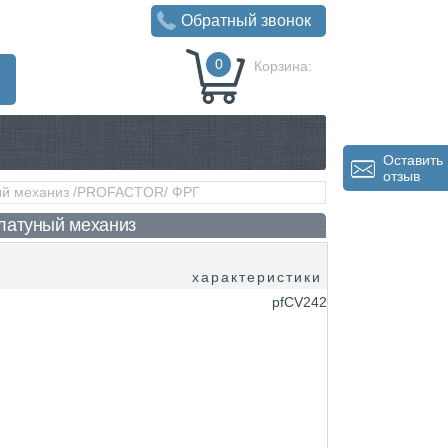
Обратный звонок
0
Корзина:
0
Р
Оставить
отзыв
ный механиз /PROFACTOR/ ФРГ
 латуный механиз
характеристики
pfCV242