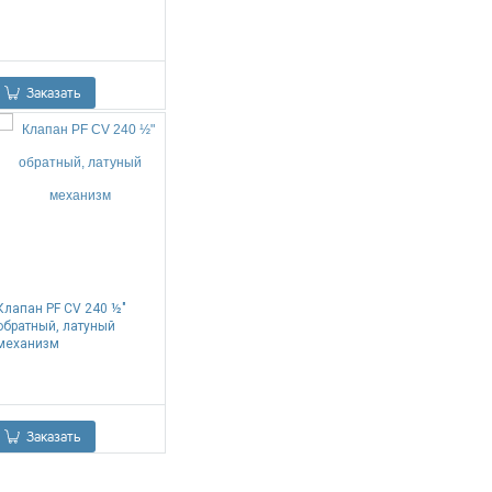
0.00
Р
Заказать
Клапан PF CV 240 ½"
обратный, латуный
механизм
0.00
Р
Заказать