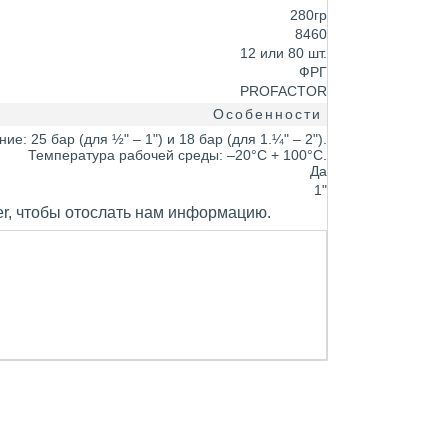
280гр
8460
12 или 80 шт.
ФРГ
PROFACTOR
Особенности
: 25 бар (для ½" – 1") и 18 бар (для 1.¼" – 2").
Температура рабочей среды: –20°С + 100°С.
Да
1"
er, чтобы отослать нам информацию.