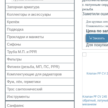
Дополнительна
с латунным сер
Запорная арматура
резьба
Заметили ошиб
Коллекторы и аксессуары
Кран шаровый для воды
Кран с американкой
Крепёж
Для крупных опто
Аксессуары для коллекторов
Ознакомьтесь с н
Краны прочие
Коллекторные группы
Подводка
Для труб
Цена по за
Краны для бытовой техники
Коллекторы
Для радиатора
Прокладки и манжеты
Газ
Заказать
Для радиаторов
Прочий
Газ сильфон
Сифоны
Прокладки
Дачные краны
Для покупки
Вода
Для радиаторов
Кран шаровый для газа
Труба М.П. и PPR
Выпуск
Вода сильфон
Сальники
Запчасти для кранов
Донный клапан
Фильтры
Металлопластиковая
Вода гигант
Манжеты для канализационных труб
Колено
Полипропиленовая
Фитинги (резьба, МП, ПС, PPR)
Для обратного клапана
к смесителю
Наборы
Сифон
Косой
к смесителю сильфон
Комплектующие для радиаторов
Резьбовые
Обвязка для ванн
Прямой
Медь
Для МП труб
Фум, лён, герметики
Наборы
Трапы
Самопромывной
Шланги для стиральных и посудомоечных
Для PPR труб
Комплектующие
Трубка
Трос сантехнический
машин
ФУМ
Другие
Для полотенцесушителей
Краны Маевского
Гофра для сифона
Нить
Инструменты
Клапан PF CV 245 
Кронштейны
обратный, латуны
Лён
механизм
Санфаянс
Паста, Герметик, Клей