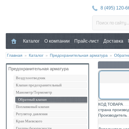
8 (495) 120-6
Каталог
О компании
Прайс-лист
Доставка
Главная
»
Каталог
»
Предохранительная арматура
»
Обратн
Предохранительная арматура
Воздухоотводчик
Клапан предохранительный
Манометр/Термометр
Обратный клапан
КОД ТОВАРА
Поплавковый клапан
страна произво
Регулятор давления
Производитель
Кран Маевского
Группы безопасности