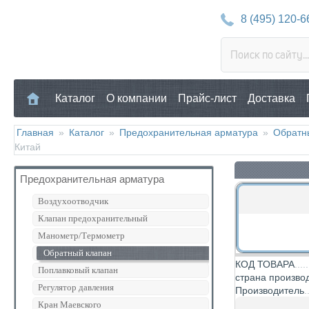
8 (495) 120-6
Каталог
О компании
Прайс-лист
Доставка
Главная
»
Каталог
»
Предохранительная арматура
»
Обратн
Китай
Предохранительная арматура
Воздухоотводчик
Клапан предохранительный
Манометр/Термометр
Обратный клапан
КОД ТОВАРА
Поплавковый клапан
страна произво
Регулятор давления
Производитель
Кран Маевского