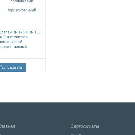
Клапан RR 176 + RR 180
3/8" для унитаза
поплавковый
горизонтальный
0.00
Р
Заказать
Главная
Сертификаты