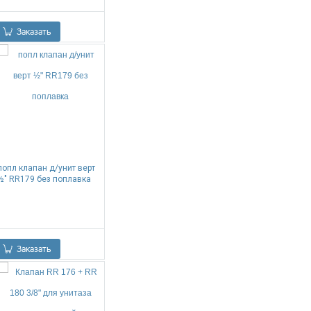
0.00
Р
Заказать
попл клапан д/унит верт
½" RR179 без поплавка
0.00
Р
Заказать