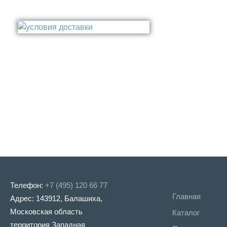
Поручень
Бронза
Стакан
Медь
Туалетный ёрш
Никель
Сталь
Прочее
Телефон:
+7 (495) 120 66 77
Главная
Адрес: 143912, Балашиха,
Московская область
Каталог
территория Западная