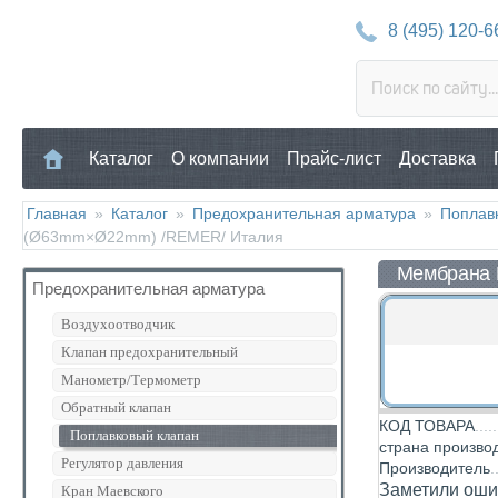
8 (495) 120-6
Каталог
О компании
Прайс-лист
Доставка
Главная
»
Каталог
»
Предохранительная арматура
»
Поплав
(Ø63mm×Ø22mm) /REMER/ Италия
Мембрана 
Предохранительная арматура
Воздухоотводчик
Клапан предохранительный
Манометр/Термометр
Обратный клапан
КОД ТОВАРА
Поплавковый клапан
страна произво
Регулятор давления
Производитель
Заметили ошиб
Кран Маевского