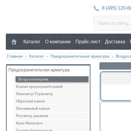
8 (495) 120-6
Каталог
О компании
Прайс-лист
Доставка
Главная
»
Каталог
»
Предохранительная арматура
»
Воздухо
Предохранительная арматура
Воздухоотводчик
Клапан предохранительный
Манометр/Термометр
Обратный клапан
Поплавковый клапан
Регулятор давления
Кран Маевского
Группы безопасности