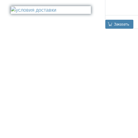
Стакан
Медь
Туалетный ёрш
Никель
Сталь
Заказать
Прочее