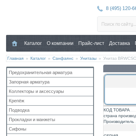
8 (495) 120-6
Каталог
О компании
Прайс-лист
Доставка
Главная
»
Каталог
»
Санфаянс
»
Унитазы
»
Унитаз BRWCSO 
Предохранительная арматура
Запорная арматура
Воздухоотводчик
Клапан предохранительный
Коллекторы и аксессуары
Кран шаровый для воды
Манометр/Термометр
Кран с американкой
Крепёж
Аксессуары для коллекторов
Обратный клапан
Краны прочие
Коллекторные группы
Подводка
КОД ТОВАРА
Для труб
Поплавковый клапан
Краны для бытовой техники
страна произво
Коллекторы
Для радиатора
Прокладки и манжеты
Газ
Регулятор давления
Производитель
Для радиаторов
Прочий
Газ сильфон
Кран Маевского
Сифоны
Прокладки
Дачные краны
Вода
Группы безопасности