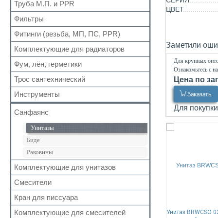
СЕРИЯ
Для радиаторов
Кран шаровый для газа
Труба М.П. и PPR
Выпуск
ЦВЕТ
Вода сильфон
Сальники
Запчасти для кранов
Донный клапан
Фильтры
Металлопластиковая
Вода гигант
Манжеты для канализационных труб
Колено
Полипропиленовая
Фитинги (резьба, МП, ПС, PPR)
Для обратного клапана
к смесителю
Наборы
Сифон
Заметили ошиб
Косой
к смесителю сильфон
Комплектующие для радиаторов
Резьбовые
Обвязка для ванн
Прямой
Медь
Для крупных опто
Для МП труб
Фум, лён, герметики
Наборы
Трапы
Ознакомьтесь с н
Самопромывной
Шланги для стиральных и посудомоечных
Для PPR труб
Комплектующие
Трубка
Трос сантехнический
машин
Цена по за
ФУМ
Другие
Для полотенцесушителей
Краны Маевского
Гофра для сифона
Нить
Инструменты
Заказать
Кронштейны
Лён
Для покупки
Санфаянс
Паста, Герметик, Клей
Унитазы
Биде
Раковины
Комплектующие для унитазов
Смесители
Арматура бачка (комплект)
Сливная колонка
Кран для писсуара
Кран монокомандный
Кран для писсуара
Гигиенические комплекты
Комплектующие для смесителей
Унитаз BRWCSO 0