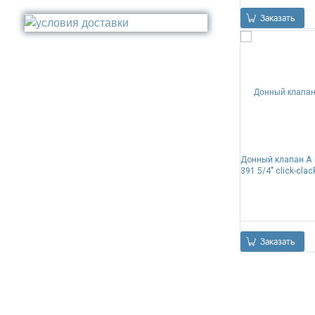
Стакан
Медь
Заказать
Туалетный ёрш
Никель
Сталь
Прочее
Донный клапан A
391 5/4" click-clac
Заказать