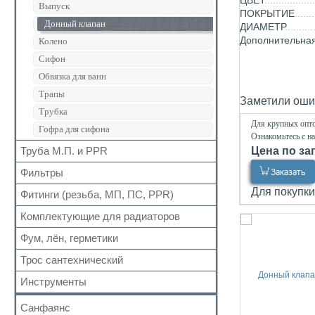
ЦВЕТ
Для радиаторов
Кран шаровый для газа
Выпуск
ПОКРЫТИЕ
Вода сильфон
Сальники
Запчасти для кранов
Донный клапан
ДИАМЕТР
Вода гигант
Манжеты для канализационных труб
Дополнительна
Колено
к смесителю
Наборы
Сифон
к смесителю сильфон
Обвязка для ванн
Медь
Трапы
Заметили ошиб
Шланги для стиральных и посудомоечных
Трубка
машин
Для крупных опто
Гофра для сифона
Ознакомьтесь с н
Труба М.П. и PPR
Цена по за
Фильтры
Заказать
Металлопластиковая
Полипропиленовая
Для покупки
Фитинги (резьба, МП, ПС, PPR)
Для обратного клапана
Косой
Комплектующие для радиаторов
Резьбовые
Прямой
Для МП труб
Фум, лён, герметики
Наборы
Самопромывной
Для PPR труб
Комплектующие
Трос сантехнический
ФУМ
Другие
Для полотенцесушителей
Краны Маевского
Нить
Инструменты
Кронштейны
Лён
Санфаянс
Паста, Герметик, Клей