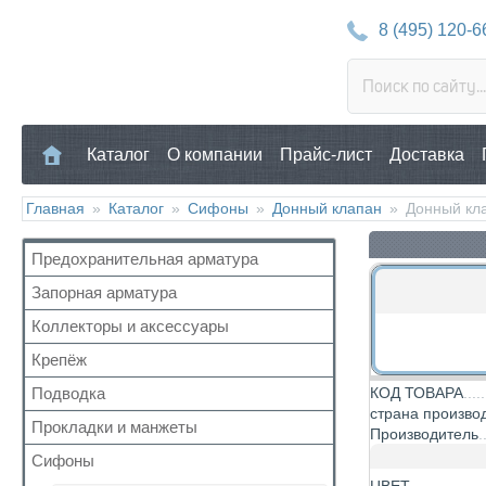
8 (495) 120-6
Каталог
О компании
Прайс-лист
Доставка
Главная
»
Каталог
»
Сифоны
»
Донный клапан
»
Донный кла
Предохранительная арматура
Запорная арматура
Воздухоотводчик
Клапан предохранительный
Коллекторы и аксессуары
Кран шаровый для воды
Манометр/Термометр
Кран с американкой
Крепёж
Аксессуары для коллекторов
Обратный клапан
Краны прочие
Коллекторные группы
Подводка
КОД ТОВАРА
Для труб
Поплавковый клапан
Краны для бытовой техники
страна произво
Коллекторы
Для радиатора
Прокладки и манжеты
Газ
Регулятор давления
Производитель
Для радиаторов
Прочий
Газ сильфон
Кран Маевского
Сифоны
Прокладки
Дачные краны
Вода
Группы безопасности