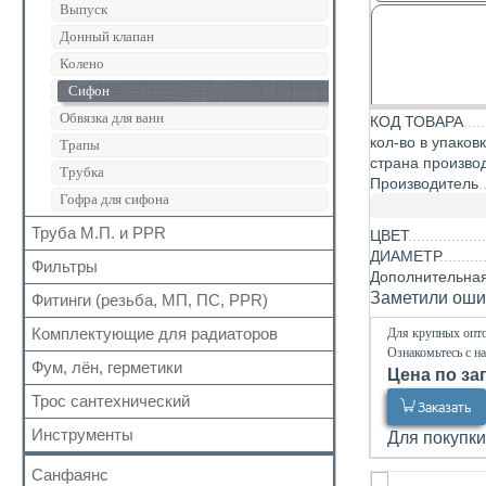
Для радиаторов
Кран шаровый для газа
Выпуск
Вода сильфон
Сальники
Запчасти для кранов
Донный клапан
Вода гигант
Манжеты для канализационных труб
Колено
к смесителю
Наборы
Сифон
к смесителю сильфон
Заказать
Обвязка для ванн
КОД ТОВАРА
Медь
кол-во в упаков
Трапы
Шланги для стиральных и посудомоечных
страна произво
Трубка
машин
Производитель
Гофра для сифона
Труба М.П. и PPR
ЦВЕТ
ДИАМЕТР
Фильтры
Металлопластиковая
Дополнительна
Полипропиленовая
Заметили ошиб
Фитинги (резьба, МП, ПС, PPR)
Для обратного клапана
Окантовка RR 700
Косой
Комплектующие для радиаторов
Для крупных опто
Резьбовые
DO 19mm на
Ознакомьтесь с н
Прямой
отверстие перели
Для МП труб
Фум, лён, герметики
Наборы
Цена по за
(золото)
Самопромывной
Для PPR труб
Комплектующие
Трос сантехнический
ФУМ
Заказать
Другие
Для полотенцесушителей
Краны Маевского
Нить
Инструменты
Для покупки
Кронштейны
Заказать
Лён
Санфаянс
Паста, Герметик, Клей