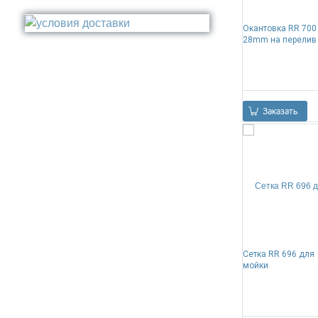
Стакан
Медь
Туалетный ёрш
Окантовка RR 700
Никель
28mm на перелив
Сталь
Прочее
Заказать
Сетка RR 696 для
мойки