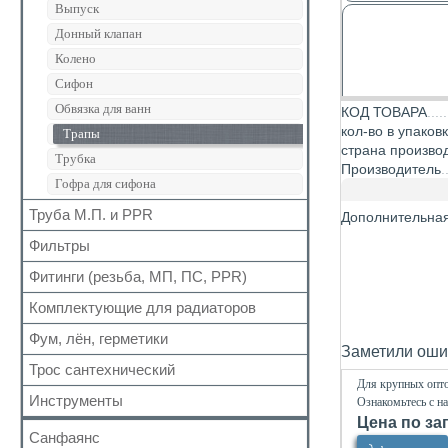
Для радиаторов
Кран шаровый для газа
Выпуск
Вода сильфон
Сальники
Запчасти для кранов
Донный клапан
Вода гигант
Манжеты для канализационных труб
Колено
к смесителю
Наборы
Сифон
к смесителю сильфон
Обвязка для ванн
КОД ТОВАРА
Медь
кол-во в упаков
Трапы
Шланги для стиральных и посудомоечных
страна произво
Трубка
машин
Производитель
Гофра для сифона
Труба М.П. и PPR
Дополнительна
Фильтры
Металлопластиковая
Полипропиленовая
Фитинги (резьба, МП, ПС, PPR)
Для обратного клапана
Косой
Комплектующие для радиаторов
Резьбовые
Прямой
Для МП труб
Фум, лён, герметики
Наборы
Заметили ошиб
Самопромывной
Для PPR труб
Комплектующие
Трос сантехнический
ФУМ
Другие
Для полотенцесушителей
Для крупных опто
Краны Маевского
Нить
Инструменты
Ознакомьтесь с н
Кронштейны
Лён
Цена по за
Санфаянс
Паста, Герметик, Клей