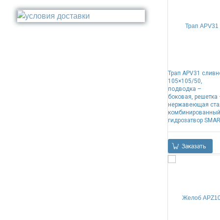
Стакан
Медь
Туалетный ёрш
Никель
Сталь
Прочее
Трап APV31 сливн
105×105/50,
подводка –
боковая, решетка 
нержавеющая ста
комбинированны
гидрозатвор SMA
Заказать