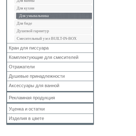
Для ванны
Сиденье для унитаза
Для кухни
Для умывальника
Для биде
Душевой гарнитур
Смесительный узел BUILT-IN-BOX
Кран для писсуара
Комплектующие для смесителей
Отражатели
Аэратор
Гусак (излив)
Душевые принадлежности
Дивертор
Аксессуары для ванной
Душевая головка
Картриджи
Душевая лейка
Держатель для туалетной бумаги
Рекламная продукция
Кран-буксы
Душевая лейка с подсветкой
Дозатор жидкого мыла
Кронштейн
Уценка и остатки
Душевая стойка
Карниз для полотенец
Маховики
Отвод для душа
Изделия в цвете
Кольцо
Складские остатки
Отвод
Стойка для стационарного душа
Крючок
Уценённый товар
Ручки
Чёрный
Форсунка для душевой кабины
Мыльница
Шланг для душа
Белый