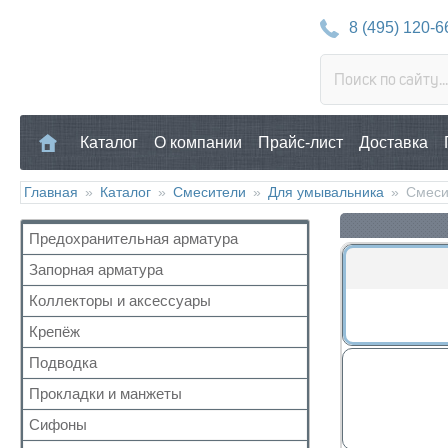
8 (495) 120-6
Каталог
О компании
Прайс-лист
Доставка
Главная
»
Каталог
»
Смесители
»
Для умывальника
»
Смеси
Предохранительная арматура
Запорная арматура
Воздухоотводчик
Клапан предохранительный
Коллекторы и аксессуары
Кран шаровый для воды
Манометр/Термометр
Кран с американкой
Крепёж
Аксессуары для коллекторов
Обратный клапан
Краны прочие
Коллекторные группы
Подводка
Для труб
Поплавковый клапан
Краны для бытовой техники
Коллекторы
Для радиатора
Прокладки и манжеты
Газ
Регулятор давления
Для радиаторов
Прочий
Газ сильфон
Кран Маевского
Сифоны
Прокладки
Дачные краны
Вода
Группы безопасности