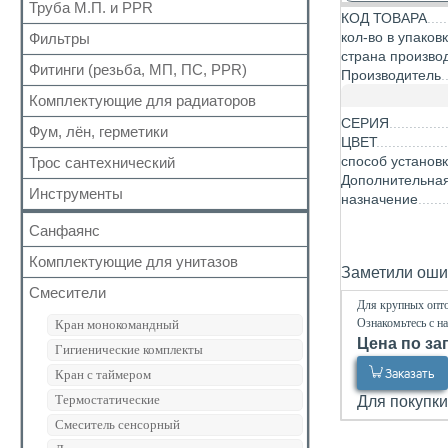
Для радиаторов
Кран шаровый для газа
Труба М.П. и PPR
Выпуск
КОД ТОВАРА
Вода сильфон
Сальники
Запчасти для кранов
Донный клапан
кол-во в упаков
Фильтры
Металлопластиковая
Вода гигант
Манжеты для канализационных труб
страна произво
Колено
Полипропиленовая
Фитинги (резьба, МП, ПС, PPR)
Для обратного клапана
к смесителю
Производитель
Наборы
Сифон
Косой
к смесителю сильфон
Комплектующие для радиаторов
Резьбовые
Обвязка для ванн
Прямой
Медь
СЕРИЯ
Для МП труб
Фум, лён, герметики
Наборы
Трапы
ЦВЕТ
Самопромывной
Шланги для стиральных и посудомоечных
Для PPR труб
Комплектующие
Трубка
способ установ
Трос сантехнический
машин
ФУМ
Другие
Для полотенцесушителей
Дополнительна
Краны Маевского
Гофра для сифона
Нить
Инструменты
назначение
Кронштейны
Лён
Санфаянс
Паста, Герметик, Клей
Комплектующие для унитазов
Унитазы
Заметили ошиб
Биде
Смесители
Арматура бачка (комплект)
Для крупных опто
Раковины
Сливная колонка
Ознакомьтесь с н
Кран монокомандный
Цена по за
Кран для писсуара
Гигиенические комплекты
Клапан бачка унитаза
Заказать
Кран с таймером
Фановые трубы и манжеты
Термостатические
Для покупки
Крепеж
Смеситель сенсорный
Система инсталяции