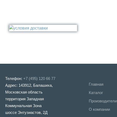
Накопитель
Эксцентрик
Серый
Полка
Крепление
Золото
Поручень
Бронза
Стакан
Медь
Туалетный ёрш
Никель
Сталь
Прочее
Телефон:
+7 (495) 120 66 77
Главная
Адрес: 143912, Балашиха,
Московская область
Каталог
территория Западная
Производители
Коммунальная Зона
О компании
шоссе Энтузиастов, 2Д