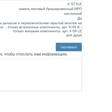
X STYLE
никель матовый брашированный.NPO
настенный
Да
им рычагом и переключателем скрытый монтаж на
: - только встроенные компоненты, арт. N 09 B -
только внешние компоненты, арт. X 09 LE
для душа
Сертификат
er, чтобы отослать нам информацию.