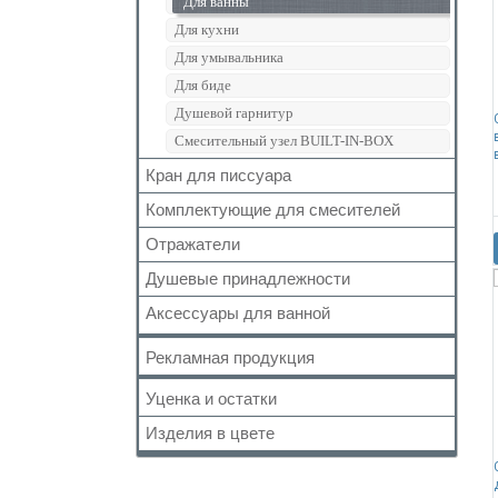
Для ванны
Сиденье для унитаза
Для кухни
Для умывальника
Для биде
Душевой гарнитур
Смесительный узел BUILT-IN-BOX
Кран для писсуара
Комплектующие для смесителей
Отражатели
Аэратор
Гусак (излив)
Душевые принадлежности
Дивертор
Аксессуары для ванной
Душевая головка
Картриджи
Душевая лейка
Держатель для туалетной бумаги
Рекламная продукция
Кран-буксы
Душевая лейка с подсветкой
Дозатор жидкого мыла
Кронштейн
Уценка и остатки
Душевая стойка
Карниз для полотенец
Маховики
Отвод для душа
Изделия в цвете
Кольцо
Складские остатки
Отвод
Стойка для стационарного душа
Крючок
Уценённый товар
Ручки
Чёрный
Форсунка для душевой кабины
Мыльница
Шланг для душа
Белый