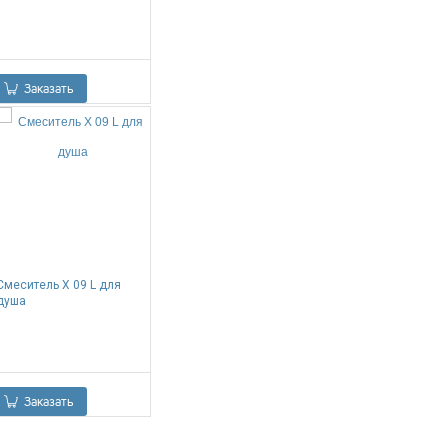
0.00
Р
Заказать
Смеситель X 09 L для
душа
0.00
Р
Заказать