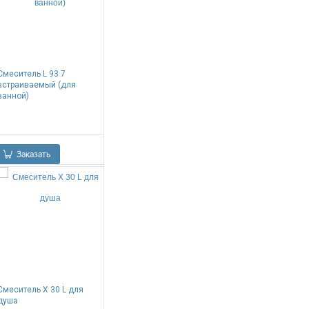
Смеситель L 93 7
встраиваемый (для
ванной)
0.00
Р
Заказать
Смеситель X 30 L для
душа