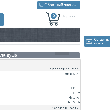
Обратный звонок
0
Корзина:
0
Р
Оставить
отзыв
для душа
характеристики
X09LNPO
11355
1 шт.
Италия
REMER
Особенности