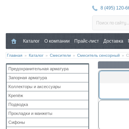
8 (495) 120-6
Каталог
О компании
Прайс-лист
Доставка
Главная
»
Каталог
»
Смесители
»
Смеситель сенсорный
»
С
Предохранительная арматура
Запорная арматура
Воздухоотводчик
Клапан предохранительный
Коллекторы и аксессуары
Кран шаровый для воды
Манометр/Термометр
Кран с американкой
Крепёж
Аксессуары для коллекторов
Обратный клапан
Краны прочие
Коллекторные группы
Подводка
Для труб
Поплавковый клапан
Краны для бытовой техники
Коллекторы
Для радиатора
Прокладки и манжеты
Газ
Регулятор давления
Для радиаторов
Прочий
Газ сильфон
Кран Маевского
Сифоны
Прокладки
Дачные краны
Вода
Группы безопасности