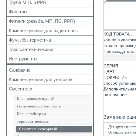
Для радиаторов
Кран шаровый для газа
Труба М.П. и PPR
Выпуск
Вода сильфон
Сальники
Запчасти для кранов
Донный клапан
Фильтры
Металлопластиковая
Вода гигант
Манжеты для канализационных труб
Колено
Полипропиленовая
Фитинги (резьба, МП, ПС, PPR)
Для обратного клапана
к смесителю
Наборы
Сифон
Косой
к смесителю сильфон
Комплектующие для радиаторов
Резьбовые
Обвязка для ванн
КОД ТОВАРА
Прямой
Медь
Для МП труб
Фум, лён, герметики
кол-во в упаков
Наборы
Трапы
Самопромывной
Шланги для стиральных и посудомоечных
страна произво
Для PPR труб
Комплектующие
Трубка
Трос сантехнический
машин
ФУМ
Производитель
Другие
Для полотенцесушителей
Краны Маевского
Гофра для сифона
Нить
Инструменты
Кронштейны
Лён
СЕРИЯ
Санфаянс
ЦВЕТ
Паста, Герметик, Клей
ПОКРЫТИЕ
Комплектующие для унитазов
Унитазы
способ установ
Биде
Смесители
Дополнительна
Арматура бачка (комплект)
назначение
Раковины
Сливная колонка
Кран монокомандный
Кран для писсуара
Гигиенические комплекты
Клапан бачка унитаза
Кран с таймером
Заметили ошиб
Фановые трубы и манжеты
Термостатические
Крепеж
Для крупных опто
Смеситель сенсорный
Ознакомьтесь с н
Система инсталяции