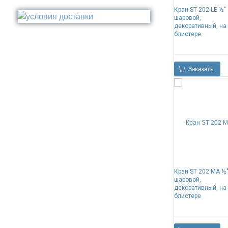
Стакан
Кран ST 202 LE ½"
Медь
шаровой,
Туалетный ёрш
Никель
декоративный, на
блистере
Сталь
Прочее
Заказать
Кран ST 202 MA ½
шаровой,
декоративный, на
блистере