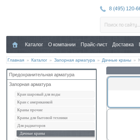
8 (495) 120-6
Каталог
О компании
Прайс-лист
Доставка
Главная
»
Каталог
»
Запорная арматура
»
Дачные краны
»
Предохранительная арматура
Запорная арматура
Воздухоотводчик
Клапан предохранительный
Кран шаровый для воды
Манометр/Термометр
Кран с американкой
Обратный клапан
Краны прочие
Поплавковый клапан
Краны для бытовой техники
Регулятор давления
Для радиаторов
Кран Маевского
Дачные краны
Группы безопасности