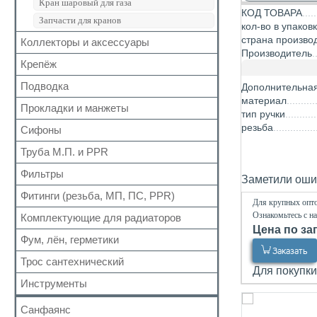
Кран шаровый для газа
КОД ТОВАРА
Запчасти для кранов
кол-во в упаков
страна произво
Коллекторы и аксессуары
Производитель
Крепёж
Аксессуары для коллекторов
Коллекторные группы
Подводка
Для труб
Дополнительна
Коллекторы
материал
Для радиатора
Прокладки и манжеты
Газ
тип ручки
Прочий
Газ сильфон
резьба
Сифоны
Прокладки
Вода
Для радиаторов
Труба М.П. и PPR
Выпуск
Вода сильфон
Сальники
Донный клапан
Фильтры
Металлопластиковая
Заметили ошиб
Вода гигант
Манжеты для канализационных труб
Колено
Полипропиленовая
Фитинги (резьба, МП, ПС, PPR)
Для обратного клапана
к смесителю
Наборы
Для крупных опто
Сифон
Косой
к смесителю сильфон
Ознакомьтесь с н
Комплектующие для радиаторов
Резьбовые
Обвязка для ванн
Цена по за
Прямой
Медь
Для МП труб
Фум, лён, герметики
Наборы
Трапы
Самопромывной
Шланги для стиральных и посудомоечных
Заказать
Для PPR труб
Комплектующие
Трубка
Трос сантехнический
машин
ФУМ
Другие
Для покупки
Для полотенцесушителей
Краны Маевского
Гофра для сифона
Нить
Инструменты
Кронштейны
Лён
Санфаянс
Паста, Герметик, Клей