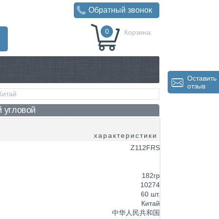
Обратный звонок
0
Корзина:
0
Р
Оставить
отзыв
Китай
 угловой
характеристики
Z112FRS
182гр
10274
60 шт.
Китай
中华人民共和国