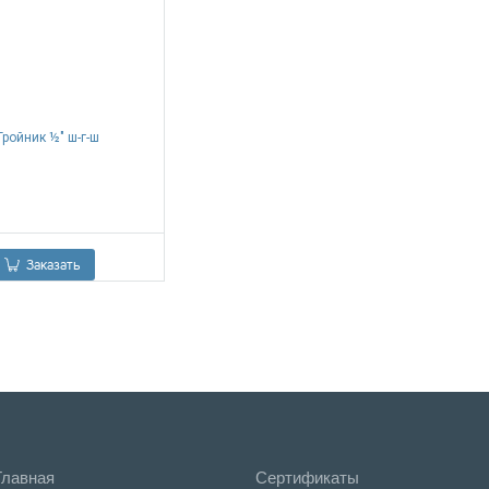
Тройник ½" ш-г-ш
0.00
Р
Заказать
Главная
Сертификаты