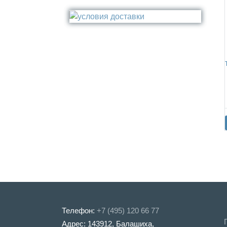
Стакан
Медь
Туалетный ёрш
Никель
Сталь
Прочее
Телефон:
+7 (495) 120 66 77
Адрес: 143912, Балашиха,