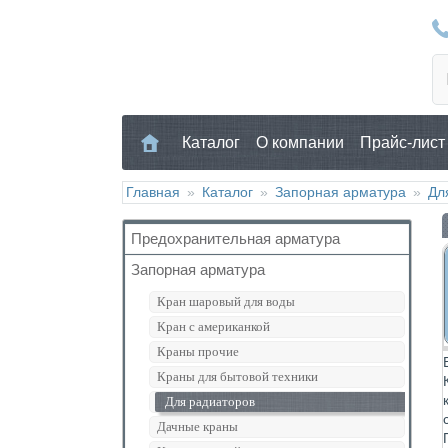
Каталог
О компании
Прайс-лист
Главная
»
Каталог
»
Запорная арматура
»
Дл
Предохранительная арматура
Запорная арматура
Воздухоотводчик
Клапан предохранительный
Кран шаровый для воды
Манометр/Термометр
Кран с американкой
Обратный клапан
Краны прочие
Поплавковый клапан
Краны для бытовой техники
Регулятор давления
Для радиаторов
Кран Маевского
Дачные краны
Группы безопасности