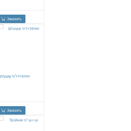
0.00
Р
Заказать
Штуцер ½"г×16mm
0.00
Р
Заказать