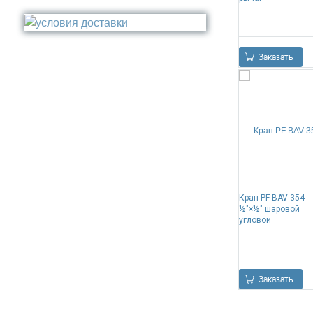
Стакан
Медь
Туалетный ёрш
Никель
Сталь
Заказать
Прочее
Кран PF BAV 354
½"×½" шаровой
угловой
Заказать