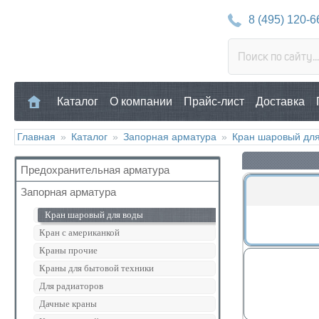
8 (495) 120-6
Каталог
О компании
Прайс-лист
Доставка
Главная
»
Каталог
»
Запорная арматура
»
Кран шаровый дл
Предохранительная арматура
Запорная арматура
Воздухоотводчик
Клапан предохранительный
Кран шаровый для воды
Манометр/Термометр
Кран с американкой
Обратный клапан
Краны прочие
Поплавковый клапан
Краны для бытовой техники
Регулятор давления
Для радиаторов
Кран Маевского
Дачные краны
Группы безопасности