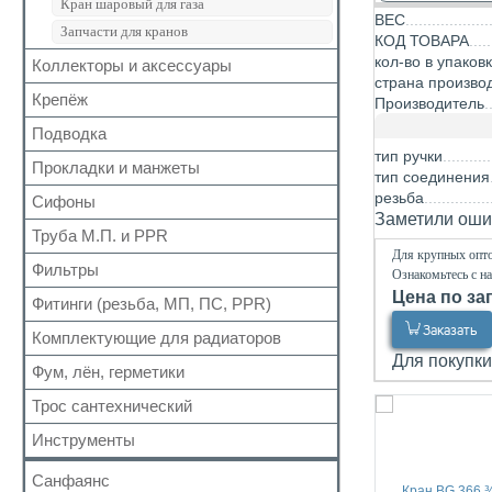
Кран шаровый для газа
ВЕС
Запчасти для кранов
КОД ТОВАРА
кол-во в упаков
Коллекторы и аксессуары
страна произво
Крепёж
Аксессуары для коллекторов
Производитель
Коллекторные группы
Подводка
Для труб
Коллекторы
тип ручки
Для радиатора
Прокладки и манжеты
Газ
тип соединения
Прочий
Газ сильфон
резьба
Сифоны
Прокладки
Заметили ошиб
Вода
Для радиаторов
Труба М.П. и PPR
Выпуск
Вода сильфон
Для крупных опто
Сальники
Донный клапан
Фильтры
Металлопластиковая
Ознакомьтесь с н
Вода гигант
Манжеты для канализационных труб
Колено
Цена по за
Полипропиленовая
Фитинги (резьба, МП, ПС, PPR)
Для обратного клапана
к смесителю
Наборы
Сифон
Заказать
Косой
к смесителю сильфон
Комплектующие для радиаторов
Резьбовые
Обвязка для ванн
Прямой
Для покупки
Медь
Для МП труб
Фум, лён, герметики
Наборы
Трапы
Самопромывной
Шланги для стиральных и посудомоечных
Для PPR труб
Комплектующие
Трубка
Трос сантехнический
машин
ФУМ
Другие
Для полотенцесушителей
Краны Маевского
Гофра для сифона
Нить
Инструменты
Кронштейны
Лён
Санфаянс
Паста, Герметик, Клей