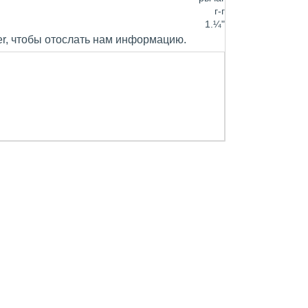
г-г
1.¼"
er, чтобы отослать нам информацию.