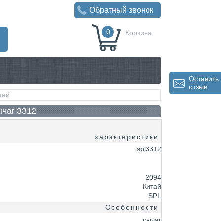
Обратный звонок
0
Корзина:
0
Р
Оставить
отзыв
тай
ычаг 3312
характеристики
spl3312
2094
Китай
SPL
Особенности
рычаг