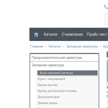
Каталог
О компании
Прайс-лист
Главная
»
Каталог
»
Запорная арматура
»
Кр
Предохранительная арматура
Запорная арматура
Воздухоотводчик
Клапан предохранительный
Кран шаровый для воды
Манометр/Термометр
Кран с американкой
Обратный клапан
Краны прочие
Поплавковый клапан
Краны для бытовой техники
Регулятор давления
Для радиаторов
Кран Маевского
Дачные краны
Группы безопасности