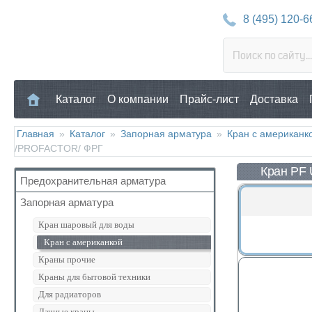
8 (495) 120-6
Каталог
О компании
Прайс-лист
Доставка
Главная
»
Каталог
»
Запорная арматура
»
Кран с американк
/PROFACTOR/ ФРГ
Кран PF
Предохранительная арматура
Запорная арматура
Воздухоотводчик
Клапан предохранительный
Кран шаровый для воды
Манометр/Термометр
Кран с американкой
Обратный клапан
Краны прочие
Поплавковый клапан
Краны для бытовой техники
Регулятор давления
Для радиаторов
Кран Маевского
Дачные краны