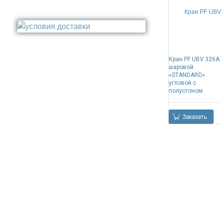
Поручень
Бронза
Стакан
Медь
Туалетный ёрш
Никель
Сталь
Прочее
Кран PF UBV 326A 
шаровой
«STANDARD»
угловой с
полусгоном
Заказать