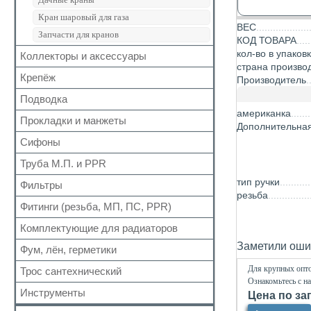
Группы безопасности
Кран шаровый для газа
ВЕС
Запчасти для кранов
КОД ТОВАРА
кол-во в упаков
Коллекторы и аксессуары
страна произво
Крепёж
Аксессуары для коллекторов
Производитель
Коллекторные группы
Подводка
Для труб
Коллекторы
американка
Для радиатора
Прокладки и манжеты
Газ
Дополнительна
Прочий
Газ сильфон
Сифоны
Прокладки
Вода
Для радиаторов
Труба М.П. и PPR
Выпуск
Вода сильфон
Сальники
Донный клапан
тип ручки
Фильтры
Металлопластиковая
Вода гигант
Манжеты для канализационных труб
резьба
Колено
Полипропиленовая
Фитинги (резьба, МП, ПС, PPR)
Для обратного клапана
к смесителю
Наборы
Сифон
Косой
к смесителю сильфон
Комплектующие для радиаторов
Резьбовые
Обвязка для ванн
Прямой
Медь
Заметили ошиб
Для МП труб
Фум, лён, герметики
Наборы
Трапы
Самопромывной
Шланги для стиральных и посудомоечных
Для PPR труб
Комплектующие
Трубка
Для крупных опто
Трос сантехнический
машин
ФУМ
Другие
Для полотенцесушителей
Ознакомьтесь с н
Краны Маевского
Гофра для сифона
Нить
Инструменты
Цена по за
Кронштейны
Лён