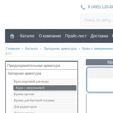
8 (495) 120-6
Каталог
О компании
Прайс-лист
Доставка
Главная
»
Каталог
»
Запорная арматура
»
Кран с американк
ФРГ
Кр
Предохранительная арматура
Запорная арматура
Воздухоотводчик
Клапан предохранительный
Кран шаровый для воды
Манометр/Термометр
Кран с американкой
Обратный клапан
Краны прочие
Поплавковый клапан
Краны для бытовой техники
Регулятор давления
Для радиаторов
Кран Маевского
Дачные краны