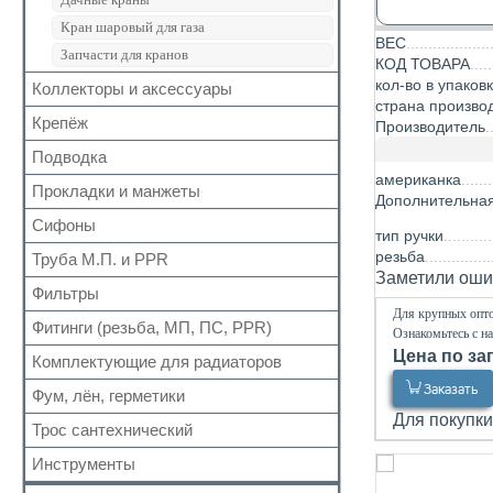
Группы безопасности
Кран шаровый для газа
ВЕС
Запчасти для кранов
КОД ТОВАРА
кол-во в упаков
Коллекторы и аксессуары
страна произво
Крепёж
Аксессуары для коллекторов
Производитель
Коллекторные группы
Подводка
Для труб
Коллекторы
американка
Для радиатора
Прокладки и манжеты
Газ
Дополнительна
Прочий
Газ сильфон
Сифоны
Прокладки
тип ручки
Вода
Для радиаторов
резьба
Труба М.П. и PPR
Выпуск
Вода сильфон
Заметили ошиб
Сальники
Донный клапан
Фильтры
Металлопластиковая
Вода гигант
Манжеты для канализационных труб
Для крупных опто
Колено
Полипропиленовая
Фитинги (резьба, МП, ПС, PPR)
Для обратного клапана
к смесителю
Ознакомьтесь с н
Наборы
Сифон
Цена по за
Косой
к смесителю сильфон
Комплектующие для радиаторов
Резьбовые
Обвязка для ванн
Прямой
Медь
Заказать
Для МП труб
Фум, лён, герметики
Наборы
Трапы
Самопромывной
Шланги для стиральных и посудомоечных
Для PPR труб
Для покупки
Комплектующие
Трубка
Трос сантехнический
машин
ФУМ
Другие
Для полотенцесушителей
Краны Маевского
Гофра для сифона
Нить
Инструменты
Кронштейны
Лён