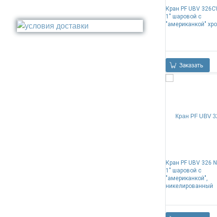
Поручень
Кран PF UBV 326
Бронза
1" шаровой с
Стакан
Медь
"американкой" хр
Туалетный ёрш
Никель
Сталь
Прочее
Заказать
Кран PF UBV 326 
1" шаровой с
"американкой",
никелированный