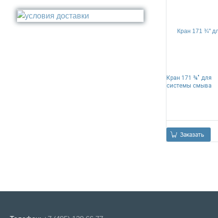
Стакан
Медь
Туалетный ёрш
Никель
Сталь
Прочее
Кран 171 ¾" для
системы смыва
Заказать