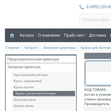
8 (495) 120-6
Каталог
О компании
Прайс-лист
Доставка
Главная
»
Каталог
»
Запорная арматура
»
Краны для бытово
Предохранительная арматура
Запорная арматура
Воздухоотводчик
Клапан предохранительный
Кран шаровый для воды
Манометр/Термометр
Кран с американкой
Обратный клапан
Краны прочие
КОД ТОВАРА
Поплавковый клапан
Краны для бытовой техники
кол-во в упаков
Регулятор давления
страна произво
Для радиаторов
Производитель
Кран Маевского
Дачные краны
Группы безопасности