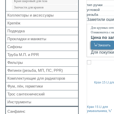
Кран шаровый для газа
тип ручки
Запчасти для кранов
угловой
резьба
Коллекторы и аксессуары
Заметили ошиб
Крепёж
Аксессуары для коллекторов
Для крупных опто
Коллекторные группы
Подводка
Для труб
Ознакомьтесь с н
Коллекторы
Цена по за
Для радиатора
Прокладки и манжеты
Газ
Прочий
Заказать
Газ сильфон
Сифоны
Прокладки
Вода
Для покупки
Для радиаторов
Труба М.П. и PPR
Выпуск
Вода сильфон
Сальники
Донный клапан
Фильтры
Металлопластиковая
Вода гигант
Манжеты для канализационных труб
Колено
Полипропиленовая
Фитинги (резьба, МП, ПС, PPR)
Для обратного клапана
к смесителю
Наборы
Сифон
Косой
к смесителю сильфон
Комплектующие для радиаторов
Резьбовые
Обвязка для ванн
Прямой
Медь
Для МП труб
Фум, лён, герметики
Наборы
Трапы
Самопромывной
Шланги для стиральных и посудомоечных
Для PPR труб
Комплектующие
Трубка
Трос сантехнический
машин
ФУМ
Другие
Для полотенцесушителей
Краны Маевского
Гофра для сифона
Нить
Инструменты
Кронштейны
Лён
Кран 15 LI для
Санфаянс
умывальника, ½"
Паста, Герметик, Клей