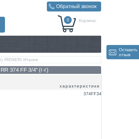
Обратный звонок
0
Корзина:
0
Р
Оставить
отзыв
-г) /REMER/ Италия
R 374 FF 3/4" (г-г)
характеристики
374FF34