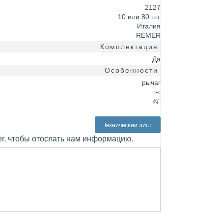
2127
10 или 80 шт.
Италия
REMER
Комплектация
Да
Особенности
рычаг
г-г
¾"
Технический лист
er, чтобы отослать нам информацию.