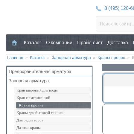
8 (495) 120-6
Каталог
О компании
Прайс-лист
Доставка
Главная
»
Каталог
»
Запорная арматура
»
Краны прочие
»
Предохранительная арматура
Запорная арматура
Воздухоотводчик
Клапан предохранительный
Кран шаровый для воды
Манометр/Термометр
Кран с американкой
Обратный клапан
Краны прочие
Поплавковый клапан
Краны для бытовой техники
Регулятор давления
Для радиаторов
Кран Маевского
Дачные краны
Группы безопасности