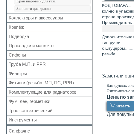
Кран шаровый для газа
КОД ТОВАРА
Запчасти для кранов
кол-во в упаков
страна произво
Коллекторы и аксессуары
Производитель
Крепёж
Аксессуары для коллекторов
Коллекторные группы
Подводка
Для труб
Дополнительна
Коллекторы
тип ручки
Для радиатора
Прокладки и манжеты
Газ
с штуцером
Прочий
Газ сильфон
резьба
Сифоны
Прокладки
Вода
Для радиаторов
Труба М.П. и PPR
Выпуск
Вода сильфон
Сальники
Донный клапан
Фильтры
Металлопластиковая
Заметили ошиб
Вода гигант
Манжеты для канализационных труб
Колено
Полипропиленовая
Фитинги (резьба, МП, ПС, PPR)
Для обратного клапана
к смесителю
Наборы
Для крупных опто
Сифон
Косой
к смесителю сильфон
Ознакомьтесь с н
Комплектующие для радиаторов
Резьбовые
Обвязка для ванн
Цена по за
Прямой
Медь
Для МП труб
Фум, лён, герметики
Наборы
Трапы
Самопромывной
Шланги для стиральных и посудомоечных
Заказать
Для PPR труб
Комплектующие
Трубка
Трос сантехнический
машин
ФУМ
Другие
Для покупки
Для полотенцесушителей
Краны Маевского
Гофра для сифона
Нить
Инструменты
Кронштейны
Лён
Санфаянс
Паста, Герметик, Клей