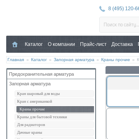
8 (495) 120-6
Каталог
О компании
Прайс-лист
Доставка
Главная
»
Каталог
»
Запорная арматура
»
Краны прочие
»
Предохранительная арматура
Запорная арматура
Воздухоотводчик
Клапан предохранительный
Кран шаровый для воды
Манометр/Термометр
Кран с американкой
Обратный клапан
Краны прочие
Поплавковый клапан
Краны для бытовой техники
Регулятор давления
Для радиаторов
Кран Маевского
Дачные краны
Группы безопасности