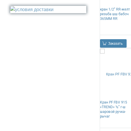
Стакан
Медь
кран 1/2" RR-желт
Туалетный ёрш
Никель
резьба шш бабоч
365MM RR
Сталь
Прочее
Заказать
Кран PF FBV 915
«TREND» ½" г-ш
шаровой ручка-
рычаг