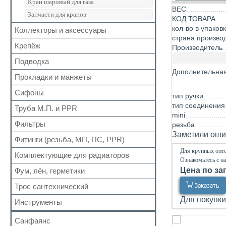
Кран шаровый для газа
ВЕС
Запчасти для кранов
КОД ТОВАРА
кол-во в упаков
Коллекторы и аксессуары
страна произво
Крепёж
Аксессуары для коллекторов
Производитель
Коллекторные группы
Подводка
Для труб
Коллекторы
Дополнительна
Для радиатора
Прокладки и манжеты
Газ
Прочий
Газ сильфон
Сифоны
Прокладки
тип ручки
Вода
тип соединения
Для радиаторов
Труба М.П. и PPR
Выпуск
mini
Вода сильфон
Сальники
Донный клапан
Фильтры
Металлопластиковая
резьба
Вода гигант
Манжеты для канализационных труб
Колено
Заметили ошиб
Полипропиленовая
Фитинги (резьба, МП, ПС, PPR)
Для обратного клапана
к смесителю
Наборы
Сифон
Для крупных опто
Косой
к смесителю сильфон
Комплектующие для радиаторов
Резьбовые
Обвязка для ванн
Ознакомьтесь с н
Прямой
Медь
Для МП труб
Цена по за
Фум, лён, герметики
Наборы
Трапы
Самопромывной
Шланги для стиральных и посудомоечных
Для PPR труб
Комплектующие
Трубка
Заказать
Трос сантехнический
машин
ФУМ
Другие
Для полотенцесушителей
Краны Маевского
Гофра для сифона
Для покупки
Нить
Инструменты
Кронштейны
Лён
Санфаянс
Паста, Герметик, Клей