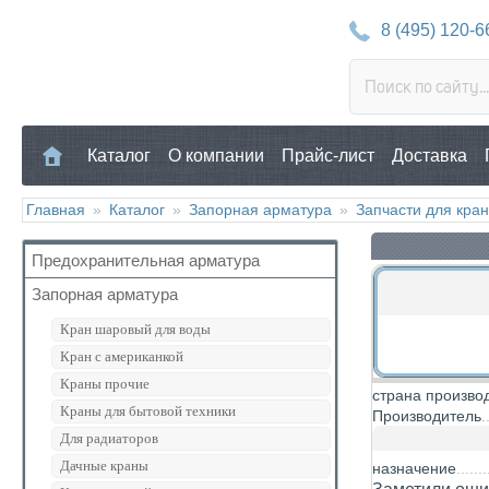
8 (495) 120-6
Каталог
О компании
Прайс-лист
Доставка
Главная
»
Каталог
»
Запорная арматура
»
Запчасти для кра
Предохранительная арматура
Запорная арматура
Воздухоотводчик
Клапан предохранительный
Кран шаровый для воды
Манометр/Термометр
Кран с американкой
Обратный клапан
Краны прочие
страна произво
Поплавковый клапан
Краны для бытовой техники
Производитель
Регулятор давления
Для радиаторов
Кран Маевского
Дачные краны
назначение
Группы безопасности