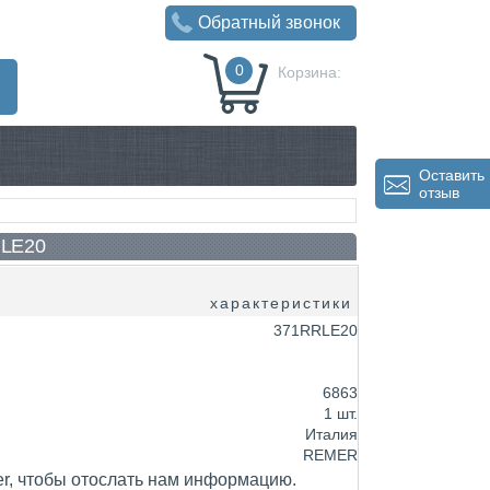
Обратный звонок
0
Корзина:
0
Р
Оставить
отзыв
 LE20
характеристики
371RRLE20
6863
1 шт.
Италия
REMER
er, чтобы отослать нам информацию.