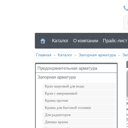
Каталог
О компании
Прайс-лист
Главная
»
Каталог
»
Запорная арматура
»
За
Предохранительная арматура
Запорная арматура
Воздухоотводчик
Клапан предохранительный
Кран шаровый для воды
Манометр/Термометр
Кран с американкой
Обратный клапан
Краны прочие
Поплавковый клапан
Краны для бытовой техники
Регулятор давления
Для радиаторов
Кран Маевского
Дачные краны
Группы безопасности