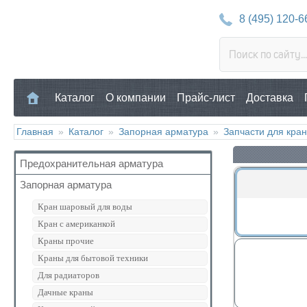
8 (495) 120-6
Каталог
О компании
Прайс-лист
Доставка
Главная
»
Каталог
»
Запорная арматура
»
Запчасти для кра
Предохранительная арматура
Запорная арматура
Воздухоотводчик
Клапан предохранительный
Кран шаровый для воды
Манометр/Термометр
Кран с американкой
Обратный клапан
Краны прочие
Поплавковый клапан
Краны для бытовой техники
Регулятор давления
Для радиаторов
Кран Маевского
Дачные краны
Группы безопасности