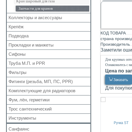
Кран шаровый для газа
Запчасти для кранов
Коллекторы и аксессуары
Крепёж
Аксессуары для коллекторов
КОД ТОВАРА
Коллекторные группы
Подводка
Для труб
страна произво
Коллекторы
Для радиатора
Производитель
Прокладки и манжеты
Газ
Заметили ошиб
Прочий
Газ сильфон
Сифоны
Прокладки
Для крупных опто
Вода
Для радиаторов
Труба М.П. и PPR
Выпуск
Ознакомьтесь с н
Вода сильфон
Сальники
Цена по за
Донный клапан
Фильтры
Металлопластиковая
Вода гигант
Манжеты для канализационных труб
Колено
Заказать
Полипропиленовая
Фитинги (резьба, МП, ПС, PPR)
Для обратного клапана
к смесителю
Наборы
Сифон
Для покупки
Косой
к смесителю сильфон
Комплектующие для радиаторов
Резьбовые
Обвязка для ванн
Прямой
Медь
Для МП труб
Фум, лён, герметики
Наборы
Трапы
Самопромывной
Шланги для стиральных и посудомоечных
Для PPR труб
Комплектующие
Трубка
Трос сантехнический
машин
ФУМ
Другие
Для полотенцесушителей
Краны Маевского
Гофра для сифона
Нить
Инструменты
Кронштейны
Лён
Санфаянс
Паста, Герметик, Клей