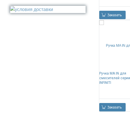
Стакан
Медь
Туалетный ёрш
Никель
Заказать
Сталь
Прочее
Ручка MA IN для
смесителей сери
INFINITI
Заказать